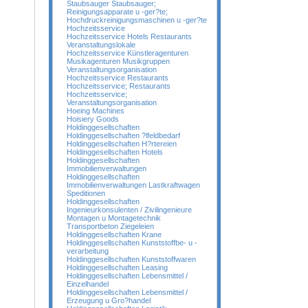
Staubsauger Staubsauger;
Reinigungsapparate u -ger?te;
Hochdruckreinigungsmaschinen u -ger?te
Hochzeitsservice
Hochzeitsservice Hotels Restaurants
Veranstaltungslokale
Hochzeitsservice Künstleragenturen
Musikagenturen Musikgruppen
Veranstaltungsorganisation
Hochzeitsservice Restaurants
Hochzeitsservice; Restaurants
Hochzeitsservice;
Veranstaltungsorganisation
Hoeing Machines
Hoisiery Goods
Holdinggesellschaften
Holdinggesellschaften ?lfeldbedarf
Holdinggesellschaften H?rtereien
Holdinggesellschaften Hotels
Holdinggesellschaften
Immobilienverwaltungen
Holdinggesellschaften
Immobilienverwaltungen Lastkraftwagen
Speditionen
Holdinggesellschaften
Ingenieurkonsulenten / Zivilingenieure
Montagen u Montagetechnik
Transportbeton Ziegeleien
Holdinggesellschaften Krane
Holdinggesellschaften Kunststoffbe- u -
verarbeitung
Holdinggesellschaften Kunststoffwaren
Holdinggesellschaften Leasing
Holdinggesellschaften Lebensmittel /
Einzelhandel
Holdinggesellschaften Lebensmittel /
Erzeugung u Gro?handel