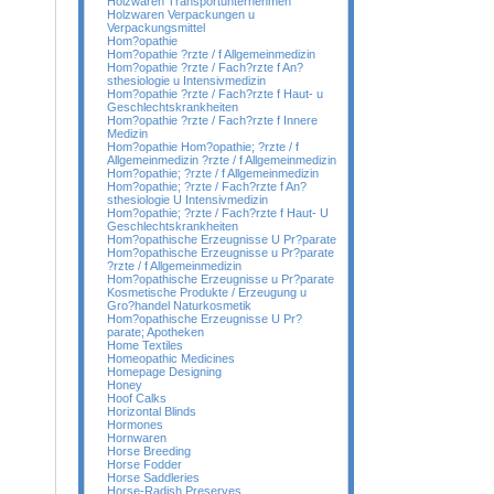
Holzwaren Transportunternehmen
Holzwaren Verpackungen u
Verpackungsmittel
Hom?opathie
Hom?opathie ?rzte / f Allgemeinmedizin
Hom?opathie ?rzte / Fach?rzte f An?
sthesiologie u Intensivmedizin
Hom?opathie ?rzte / Fach?rzte f Haut- u
Geschlechtskrankheiten
Hom?opathie ?rzte / Fach?rzte f Innere
Medizin
Hom?opathie Hom?opathie; ?rzte / f
Allgemeinmedizin ?rzte / f Allgemeinmedizin
Hom?opathie; ?rzte / f Allgemeinmedizin
Hom?opathie; ?rzte / Fach?rzte f An?
sthesiologie U Intensivmedizin
Hom?opathie; ?rzte / Fach?rzte f Haut- U
Geschlechtskrankheiten
Hom?opathische Erzeugnisse U Pr?parate
Hom?opathische Erzeugnisse u Pr?parate
?rzte / f Allgemeinmedizin
Hom?opathische Erzeugnisse u Pr?parate
Kosmetische Produkte / Erzeugung u
Gro?handel Naturkosmetik
Hom?opathische Erzeugnisse U Pr?
parate; Apotheken
Home Textiles
Homeopathic Medicines
Homepage Designing
Honey
Hoof Calks
Horizontal Blinds
Hormones
Hornwaren
Horse Breeding
Horse Fodder
Horse Saddleries
Horse-Radish Preserves