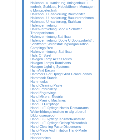
Hallenbau u -sanierung; Anlagenbau u -
technik; Stahlbau; Hebebühnen; Montagen
u Montagetechnik
Hallenbau U -sanierung; Baumeister
Hallenbau U -sanierung; Bauunternehmen
Hallenbau U -sanierung; Stahlbau
Hallenvermietung
Hallenvermietung Sand u Schotter
Transportbeton
Hallenvermietung Stahlbau
Hallenvermietung; Boote U Bootszubeh?r;
Schifffahrt; Veranstaltungsorganisation;
Campingpl?tze
Hallenvermietung; Stahlbau
Halls Of Steel
Halogen Lamp Accessories
Halogen Lamps Illuminants
Halogen Lighting Systems
Ham And Bacon
Hammers For Upright And Grand Pianos
Hammock Stands
Hammocks
Hand Cleaning Paste
Hand Embroidery
Hand Engravings
Hand Mixers; Electric
Hand Planing Machines
Hand- U Fu?pflege
Hand- u Fu?pflege Hotels Restaurants
Weiterbildungsinstitute m allg u berufl
Bildungsangebot
Hand- u Fu?pflege Kosmetikinstitute
Hand- u Fu?pflege Orthop?dietechnik
Hand-Cleaning Paste Dispensers
Hand-Made And Imitation Hand-Made
Papers
Handarbeiten