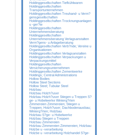
Holdinggesellschaften Tiefkühlwaren
Holdinggesellschaften
Transportunternehmen
Holdinggesellschaften Treuhand- u Verm?
gensgesellschaften
Holdinggesellschaften Trocknungsanlagen
u -ger?te
Holdinggesellschaften
Unternehmensberatung
Holdinggesellschaften
Unternehmensberatung Verlagsanstalten
Verm?gens- u Anlageberatung
Holdinggesellschaften Verb?nde; Vereine u
Organisationen
Holdinggesellschaften Verlagsanstalten
Holdinggesellschaften Verpackungen u
Verpackungsmittel
Holdinggesellschaften
Versicherungsunternehmen
Holdinggesellschaften Zementwerke
Holdings; Central Administrations
Hollow Bodies
Hollow Steel Sections
Hollow Steel; Tubular Steel
Holzbau
Holzbau Holzh?user
Holzbau Holzh?user Stiegen u Treppen S?
ge- u Hobelwerke Winterg?rten
Zimmereien Zimmereien; Stiegen u
Treppen; Holzh?user; Dachbodenausbau;
Winterg?rten; Holzbau
Holzbau S?ge- u Hobelwerke
Holzbau Stiegen u Treppen
Holzbau Zimmereien
Holzbau Zimmereien Zimmereien; Holzbau
Holzbe u -verarbeitung
Holzbe u -verarbeitung Holzhandel S?ge-