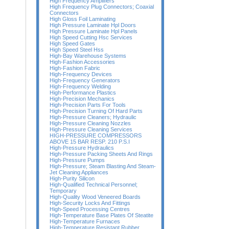
High Frequency Amplifiers
High Frequency Plug Connectors; Coaxial
Connectors
High Gloss Foil Laminating
High Pressure Laminate Hpl Doors
High Pressure Laminate Hpl Panels
High Speed Cutting Hsc Services
High Speed Gates
High Speed Steel Hss
High-Bay Warehouse Systems
High-Fashion Accessories
High-Fashion Fabric
High-Frequency Devices
High-Frequency Generators
High-Frequency Welding
High-Performance Plastics
High-Precision Mechanics
High-Precision Parts For Tools
High-Precision Turning Of Hard Parts
High-Pressure Cleaners; Hydraulic
High-Pressure Cleaning Nozzles
High-Pressure Cleaning Services
HIGH-PRESSURE COMPRESSORS
ABOVE 15 BAR RESP. 210 P.S.I
High-Pressure Hydraulics
High-Pressure Packing Sheets And Rings
High-Pressure Pumps
High-Pressure; Steam Blasting And Steam-
Jet Cleaning Appliances
High-Purity Silicon
High-Qualified Technical Personnel;
Temporary
High-Quality Wood Veneered Boards
High-Security Locks And Fittings
High-Speed Processing Centres
High-Temperature Base Plates Of Steatite
High-Temperature Furnaces
High-Temperature Resistant Rubber