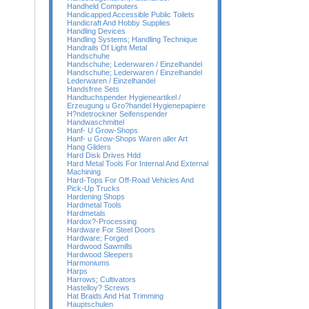
Handheld Computers
Handicapped Accessible Public Toilets
Handicraft And Hobby Supplies
Handling Devices
Handling Systems; Handling Technique
Handrails Of Light Metal
Handschuhe
Handschuhe; Lederwaren / Einzelhandel
Handschuhe; Lederwaren / Einzelhandel
Lederwaren / Einzelhandel
Handsfree Sets
Handtuchspender Hygieneartikel /
Erzeugung u Gro?handel Hygienepapiere
H?ndetrockner Seifenspender
Handwaschmittel
Hanf- U Grow-Shops
Hanf- u Grow-Shops Waren aller Art
Hang Gliders
Hard Disk Drives Hdd
Hard Metal Tools For Internal And External
Machining
Hard-Tops For Off-Road Vehicles And
Pick-Up Trucks
Hardening Shops
Hardmetal Tools
Hardmetals
Hardox?-Processing
Hardware For Steel Doors
Hardware; Forged
Hardwood Sawmills
Hardwood Sleepers
Harmoniums
Harps
Harrows; Cultivators
Hastelloy? Screws
Hat Braids And Hat Trimming
Hauptschulen