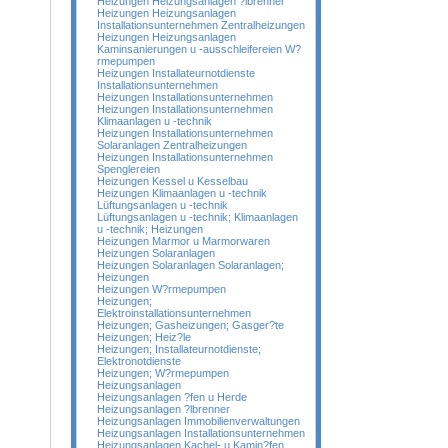
Heizungen Heizungsanlagen ?lbrenner
Heizungen Heizungsanlagen
Installationsunternehmen Zentralheizungen
Heizungen Heizungsanlagen
Kaminsanierungen u -ausschleifereien W?
rmepumpen
Heizungen Installateurnotdienste
Installationsunternehmen
Heizungen Installationsunternehmen
Heizungen Installationsunternehmen
Klimaanlagen u -technik
Heizungen Installationsunternehmen
Solaranlagen Zentralheizungen
Heizungen Installationsunternehmen
Spenglereien
Heizungen Kessel u Kesselbau
Heizungen Klimaanlagen u -technik
Lüftungsanlagen u -technik
Lüftungsanlagen u -technik; Klimaanlagen
u -technik; Heizungen
Heizungen Marmor u Marmorwaren
Heizungen Solaranlagen
Heizungen Solaranlagen Solaranlagen;
Heizungen
Heizungen W?rmepumpen
Heizungen;
Elektroinstallationsunternehmen
Heizungen; Gasheizungen; Gasger?te
Heizungen; Heiz?le
Heizungen; Installateurnotdienste;
Elektronotdienste
Heizungen; W?rmepumpen
Heizungsanlagen
Heizungsanlagen ?fen u Herde
Heizungsanlagen ?lbrenner
Heizungsanlagen Immobilienverwaltungen
Heizungsanlagen Installationsunternehmen
Heizungsanlagen Kachel- u Kamin?fen