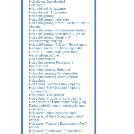
Holzleisten; Bastelbedarf
Holzplatten
Holzschindeln Holzwaren
Holzschindeln; Holzwaren
Holzschl?gerung
Holzschl?gerung Imkereien
Holzschl?gerung Kl?ster; Kirchen; Stifte u
Abteien
Holzschl?gerung Personalbereitstellung
Holzschl?gerung Sportartikel u -ger?te
Holzschl?gerung; Garten- U
Landschaftsgestaltung
Holzschl?gerung; Polsterm?belreinigung;
Reinigungsbedarf U Reinigungsmittel;
Garten- U Landschaftsgestaltung;
Gartenpflege; Z?une
Holzschnitzereien
Holzschnitzereien Pensionen /
Privatzimmer
Holzschnitzereien; Bildhauer
Holzschnitzereien; Kunstgewerbe
Holzschnitzereien; Restauratoren
Holzschutz
Holzschutz Sch?dlingsbek?mpfung
Holzschutz Sch?dlingsbek?mpfung
Taubenabwehr
Holzschutz Tischlereien
Holzschutz; Holzbe U -verarbeitung
Holzspielwaren Parkettbodenverlegung
Parkettschleifereien u -versiegelungen
Holzwaren
Holzwaren Industrievertretungen
Holzwaren M?bel / Erzeugung u Gro?
handel
Holzwaren Paletten / Erzeugung u Gro?
handel
Holzwaren Pensionen / Privatzimmer