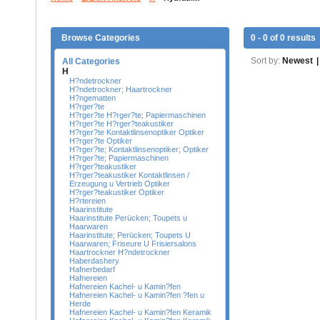
Browse Categories
0 - 0 of 0 results
Sort by:
Newest
|
All Categories
H
H?ndetrockner
H?ndetrockner; Haartrockner
H?ngematten
H?rger?te
H?rger?te H?rger?te; Papiermaschinen
H?rger?te H?rger?teakustiker
H?rger?te Kontaktlinsenoptiker Optiker
H?rger?te Optiker
H?rger?te; Kontaktlinsenoptiker; Optiker
H?rger?te; Papiermaschinen
H?rger?teakustiker
H?rger?teakustiker Kontaktlinsen /
Erzeugung u Vertrieb Optiker
H?rger?teakustiker Optiker
H?rtereien
Haarinstitute
Haarinstitute Perücken; Toupets u
Haarwaren
Haarinstitute; Perücken; Toupets U
Haarwaren; Friseure U Frisiersalons
Haartrockner H?ndetrockner
Haberdashery
Hafnerbedarf
Hafnereien
Hafnereien Kachel- u Kamin?fen
Hafnereien Kachel- u Kamin?fen ?fen u
Herde
Hafnereien Kachel- u Kamin?fen Keramik