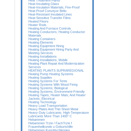
Heat Treatment Plants
Heat-Insulating Glass
Heat-Insulation Materials; Fire-Proof
Heat-Proof Conveyor Belts
Heat-Resistant Insulated Lines
Heat-Sensitive Transfer Films
Heated Floors
Heater Rods
Heating And Furnace Controls
Heating Conductors; Heating Conductor
Materials
Heating Containers
Heating Elements
Heating Equipment Hiring
Heating Equipment Hiring Party And
Meeting Services
Heating Installations
Heating Installations; Mobile
Heating Plant Repair And Modernization
Services
HEATING PLANTS SUPRAREGIONAL
Heating Pump Heating Systems
Heating Supplies
Heating Systems For Tents
Heating Systems With Wood Firing
Heating Systems; Biological
Heating Systems; Environment-Friendly
Heating Tapes; Heater Mats; And Heater
Jackets; Electrical
Heating Technology
Heavy Load Transportation
Heavy Plates And Thin Sheet Metal
Heavy-Duty Lubricants; High-Temperature
Lubricants More Than 1400° C
Hebammen
Hebammen ?rzte / Fach?rzte f
Frauenheilkunde u Geburtshilfe
Hebammen Kunsttischlereien