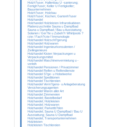
Holzh?user; Hallenbau U -sanierung;
Fertigh?user; Keller U Fertigkeller;
Bauunternehmen
Holzh?user; Holzbau
Holzh?user; Küchen; Gartenh?user
Holzhandel
Holzhandel Holzleisten Infrarotkabinen
Plattenzuschnitte Sauna u Dampfbad
Sauna u Dampfbad / Bau u Ausstattung
Solarien / Ger?te u Zubeh?r Whirlpools ?
rzte / Fach?rzte f Immunologie
Holzhandel Holzschl?gerung
Holzhandel Holzwaren
Holzhandel Ingenieurkonsulenten /
Zivilingenieure
Holzhandel Kisten Verpackungen u
Verpackungsmittel
Holzhandel Maschinenvermietung u -
verleih
Holzhandel Pensionen / Privatzimmer
Holzhandel Reifen u Reifendienste
Holzhandel S?ge- u Hobelwerke
Holzhandel Speditionen
Holzhandel Tischlereien
Holzhandel Verm?gens- u Anlageberatung
Versicherungsagenten
Holzhandel Waren aller Art
Holzhandel Zimmereien
Holzhandel; Bastelbedarf
Holzhandel; Holzleisten
Holzhandel; Holzwaren
Holzhandel; Parkettb?den
Holzhandel; Sauna U Dampfbad / Bau U
Ausstattung; Sauna U Dampfbad
Holzhandel; Transportunternehmen
Holzleisten
Holzleisten Tischlereien