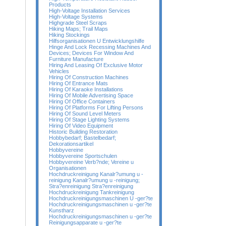
Products
High-Voltage Installation Services
High-Voltage Systems
Highgrade Steel Scraps
Hiking Maps; Trail Maps
Hiking Stockings
Hilfsorganisationen U Entwicklungshilfe
Hinge And Lock Recessing Machines And
Devices; Devices For Window And
Furniture Manufacture
Hiring And Leasing Of Exclusive Motor
Vehicles
Hiring Of Construction Machines
Hiring Of Entrance Mats
Hiring Of Karaoke Installations
Hiring Of Mobile Advertising Space
Hiring Of Office Containers
Hiring Of Platforms For Lifting Persons
Hiring Of Sound Level Meters
Hiring Of Stage Lighting Systems
Hiring Of Video Equipment
Historic Building Restoration
Hobbybedarf; Bastelbedarf;
Dekorationsartikel
Hobbyvereine
Hobbyvereine Sportschulen
Hobbyvereine Verb?nde; Vereine u
Organisationen
Hochdruckreinigung Kanalr?umung u -
reinigung Kanalr?umung u -reinigung;
Stra?enreinigung Stra?enreinigung
Hochdruckreinigung Tankreinigung
Hochdruckreinigungsmaschinen U -ger?te
Hochdruckreinigungsmaschinen u -ger?te
Kunstharz
Hochdruckreinigungsmaschinen u -ger?te
Reinigungsapparate u -ger?te