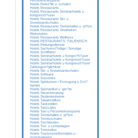
Personentransporte
Hotels Reitst?lle u -schulen
Hotels Restaurants
Hotels Restaurants Seminarhotels u
Kongressh?user
Hotels Restaurants Ski- u
Snowboardschulen
Hotels Restaurants Tennishallen u -pl?tze
Hotels Restaurants Vinotheken
Weinstuben
Hotels Restaurants Wellness
Hotels RESTAURANTS: ITALIENISCH
Hotels Rettungsdienste
Hotels Sachverst?ndige / Sonstige
Hotels Schifffahrt
Hotels Seminarhotels u Kongre?h?user
Hotels Seminarhotels u Kongressh?user
Hotels Seminarhotels u Kongressh?user
Zahlungsm?glichkeit
Hotels Ski- u Snowboardschulen
Hotels Software
Hotels Souvenirs
Hotels Spirituosen / Erzeugung u Gro?
handel
Hotels Sportartikel u -ger?te
Hotels Steuerberatung
Hotels Studentenheime
Hotels Tabaktrafiken
Hotels Tankstellen
Hotels Tanzcafes
Hotels Taxi u Personentransporte
Hotels Tennishallen u -pl?tze
Hotels Tennisschulen
Hotels Tischlereien
Hotels Ton- u Lichtanlagen
Hotels Tonstudios
Hotels Tourismusinformation u -
organisationen