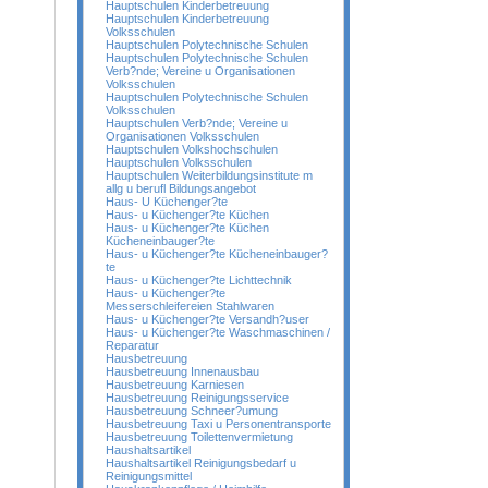
Hauptschulen Kinderbetreuung
Hauptschulen Kinderbetreuung
Volksschulen
Hauptschulen Polytechnische Schulen
Hauptschulen Polytechnische Schulen
Verb?nde; Vereine u Organisationen
Volksschulen
Hauptschulen Polytechnische Schulen
Volksschulen
Hauptschulen Verb?nde; Vereine u
Organisationen Volksschulen
Hauptschulen Volkshochschulen
Hauptschulen Volksschulen
Hauptschulen Weiterbildungsinstitute m
allg u berufl Bildungsangebot
Haus- U Küchenger?te
Haus- u Küchenger?te Küchen
Haus- u Küchenger?te Küchen
Kücheneinbauger?te
Haus- u Küchenger?te Kücheneinbauger?
te
Haus- u Küchenger?te Lichttechnik
Haus- u Küchenger?te
Messerschleifereien Stahlwaren
Haus- u Küchenger?te Versandh?user
Haus- u Küchenger?te Waschmaschinen /
Reparatur
Hausbetreuung
Hausbetreuung Innenausbau
Hausbetreuung Karniesen
Hausbetreuung Reinigungsservice
Hausbetreuung Schneer?umung
Hausbetreuung Taxi u Personentransporte
Hausbetreuung Toilettenvermietung
Haushaltsartikel
Haushaltsartikel Reinigungsbedarf u
Reinigungsmittel