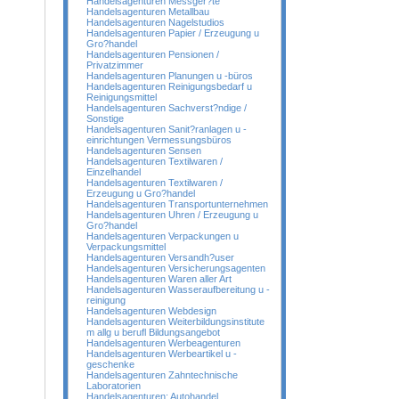
Handelsagenturen Messger?te
Handelsagenturen Metallbau
Handelsagenturen Nagelstudios
Handelsagenturen Papier / Erzeugung u
Gro?handel
Handelsagenturen Pensionen /
Privatzimmer
Handelsagenturen Planungen u -büros
Handelsagenturen Reinigungsbedarf u
Reinigungsmittel
Handelsagenturen Sachverst?ndige /
Sonstige
Handelsagenturen Sanit?ranlagen u -
einrichtungen Vermessungsbüros
Handelsagenturen Sensen
Handelsagenturen Textilwaren /
Einzelhandel
Handelsagenturen Textilwaren /
Erzeugung u Gro?handel
Handelsagenturen Transportunternehmen
Handelsagenturen Uhren / Erzeugung u
Gro?handel
Handelsagenturen Verpackungen u
Verpackungsmittel
Handelsagenturen Versandh?user
Handelsagenturen Versicherungsagenten
Handelsagenturen Waren aller Art
Handelsagenturen Wasseraufbereitung u -
reinigung
Handelsagenturen Webdesign
Handelsagenturen Weiterbildungsinstitute
m allg u berufl Bildungsangebot
Handelsagenturen Werbeagenturen
Handelsagenturen Werbeartikel u -
geschenke
Handelsagenturen Zahntechnische
Laboratorien
Handelsagenturen; Autohandel