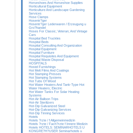
Horseshoes And Horseshoe Supplies
Horticultural Equipment
Horticulture And Landscape Gardening
Services
Hose Clamps
Hosentr?ger
Hosentr?ger Lederwaren / Erzeugung u
Gro?handel
Hoses For Classic; Veteran; And Vintage
Cars
Hospital Bed Truckles
Hospital Beds
Hospital Consulting And Organization
Hospital Equipment
Hospital Furniture
Hospital Requisites And Equipment
Hospital Waste Disposal
HOSPITALS
Hostel Furnishings
Hot Melt Films And Coatings
Hot Stamping Presses
Hot Stamping Systems
Hot Tubs Of Wood
Hot Water Heaters And Tank-Type Hot
Water Heaters; Electric
Hot Water Tanks For Solar Heating
Systems
Hot-Air Balloon Trips
Hot-Air Sterilizers
Hot-Dip Galvanized Steel
Hot-Dip Galvanizing Services
Hot-Dip Tinning Services
Hotels
Hotels ?rzte / f Allgemeinmedizin
Hotels ?rzte / Fach?rzte f Innere Medizin
Hotels HOTELS: SEMINARHOTELS U
KONGRE?H?USER Seminarhotels u