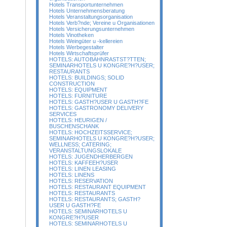
Hotels Transportunternehmen
Hotels Unternehmensberatung
Hotels Veranstaltungsorganisation
Hotels Verb?nde; Vereine u Organisationen
Hotels Versicherungsunternehmen
Hotels Vinotheken
Hotels Weingüter u -kellereien
Hotels Werbegestalter
Hotels Wirtschaftsprüfer
HOTELS: AUTOBAHNRASTST?TTEN;
SEMINARHOTELS U KONGRE?H?USER;
RESTAURANTS
HOTELS: BUILDINGS; SOLID
CONSTRUCTION
HOTELS: EQUIPMENT
HOTELS: FURNITURE
HOTELS: GASTH?USER U GASTH?FE
HOTELS: GASTRONOMY DELIVERY
SERVICES
HOTELS: HEURIGEN /
BUSCHENSCHANK
HOTELS: HOCHZEITSSERVICE;
SEMINARHOTELS U KONGRE?H?USER;
WELLNESS; CATERING;
VERANSTALTUNGSLOKALE
HOTELS: JUGENDHERBERGEN
HOTELS: KAFFEEH?USER
HOTELS: LINEN LEASING
HOTELS: LINENS
HOTELS: RESERVATION
HOTELS: RESTAURANT EQUIPMENT
HOTELS: RESTAURANTS
HOTELS: RESTAURANTS; GASTH?
USER U GASTH?FE
HOTELS: SEMINARHOTELS U
KONGRE?H?USER
HOTELS: SEMINARHOTELS U