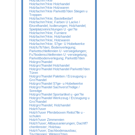
Holzfachm?rkte
Holzfachm?rkte Holzhandel
Holzfachm?rkte Holzwaren
Holzfachm?rkte Parkettb?den Stiegen u
Treppen
Holzfachm?rkte; Bastelbedarf
Holzfachm?rkte; Farben U Lacke /
Einzelhandel; Isolierungen; Holzhandel;
Spielplatzeinrichtungen U -ger?te
Holzfachm?rkte; Furniere
Holzfachm?rkte; Holzhandel
Holzfachm?rkte; Holzwaren
Holzfachm?rkte; S?ge- U Hobelwerke
Holzfu?b?den; Bodenverlegung;
Parkettschleifereien U -versiegelungen;
Fu?bodenschleifereien U -versiegelung;
Parkettbodenverlegung; Parkettb?den
Holzgro?handel
Holzgro?handel Holzhandel
Holzgro?handel Holzhandel Parkettb?den
Türen
Holzgro?handel Paletten / Erzeugung u
Gro?handel
Holzgro?handel S?ge- u Hobelwerke
Holzgro?handel Sachverst?ndige /
Sonstige
Holzgro?handel Sportartikel u -ger?te
Holzgro?handel Werkzeug / Erzeugung u
Gro?handel
Holzgro?handel; Holzhandel
Holzh?user
Holzh?user Pferdeboxen Reitst?lle u -
schulen
Holzh?user Zimmereien
Holzh?user; Altbausanierungen; Dachfl?
chenfenster; Holzbau
Holzh?user; Dachbodenausbau;
Tischlereien; Winterg?rten