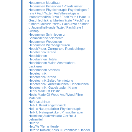
Hebammen Metallbau
Hebammen Pensionen / Privatzimmer
Hebammen Physiotherapie Psychologen ?
rzte / Fach?rzte f An?sthesiologie u
Intensivmedizin ?rzte / Fach?rzte f Haut- u
Geschlechtskrankheiten ?rzte / Fach?rzte
f Innere Medizin ?rzte / Fach?rzte f Kinder-
u Jugendheilkunde ?rzte / Fach?rzte f
Orthop
Hebammen Schmieden u
Schmiedeeisenelemente
Hebammen Webdesign
Hebammen Werbeagenturen
Hebeb?nder; Zurrgurte u Rundschlingen
Hebetechnik Krane
Hebebühnen
Hebebühnen Hotels
Hebebühnen Maler; Anstreicher u
Lackierer
Hebebühnen Stahlbau
Hebetechnik
Hebetechnik Krane
Hebetechnik Zelte / Vermietung
Hebetechnik; Arbeitsbühnen; Hebebühnen
Hebetechnik; Gabelstapler; Krane
Heels Made Of Plastic
Heels Made Of Wood And Wood Fibre
Materials
Heftmaschinen
Heil- U Krankengymnastik
Heil- u Naturpraktiker Physiotherapie
Heil- U Naturpraktiker; Physiotherapie
Heimkino; Audiovisuelle Ger?te U
Lehrmittel
Heiz?le
Heiz?le ?fen u Herde
Heiz?le Kohlen; Koks u Brennholz / Handel