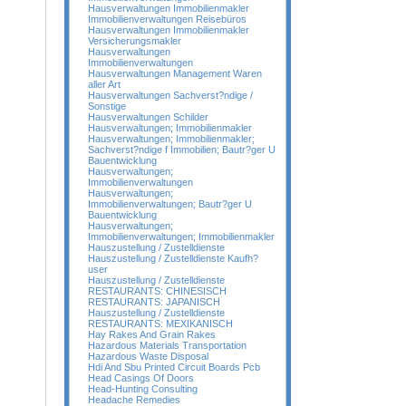
Hausverwaltungen Immobilienmakler
Immobilienverwaltungen Reisebüros
Hausverwaltungen Immobilienmakler
Versicherungsmakler
Hausverwaltungen
Immobilienverwaltungen
Hausverwaltungen Management Waren
aller Art
Hausverwaltungen Sachverst?ndige /
Sonstige
Hausverwaltungen Schilder
Hausverwaltungen; Immobilienmakler
Hausverwaltungen; Immobilienmakler;
Sachverst?ndige f Immobilien; Bautr?ger U
Bauentwicklung
Hausverwaltungen;
Immobilienverwaltungen
Hausverwaltungen;
Immobilienverwaltungen; Bautr?ger U
Bauentwicklung
Hausverwaltungen;
Immobilienverwaltungen; Immobilienmakler
Hauszustellung / Zustelldienste
Hauszustellung / Zustelldienste Kaufh?
user
Hauszustellung / Zustelldienste
RESTAURANTS: CHINESISCH
RESTAURANTS: JAPANISCH
Hauszustellung / Zustelldienste
RESTAURANTS: MEXIKANISCH
Hay Rakes And Grain Rakes
Hazardous Materials Transportation
Hazardous Waste Disposal
Hdi And Sbu Printed Circuit Boards Pcb
Head Casings Of Doors
Head-Hunting Consulting
Headache Remedies