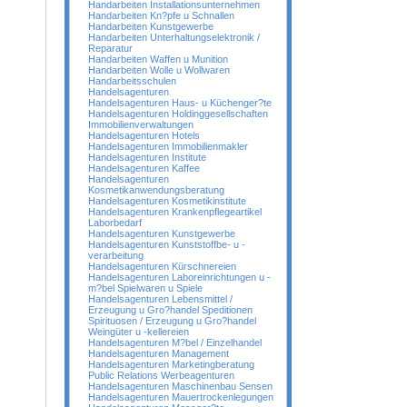
Handarbeiten Installationsunternehmen
Handarbeiten Kn?pfe u Schnallen
Handarbeiten Kunstgewerbe
Handarbeiten Unterhaltungselektronik /
Reparatur
Handarbeiten Waffen u Munition
Handarbeiten Wolle u Wollwaren
Handarbeitsschulen
Handelsagenturen
Handelsagenturen Haus- u Küchenger?te
Handelsagenturen Holdinggesellschaften
Immobilienverwaltungen
Handelsagenturen Hotels
Handelsagenturen Immobilienmakler
Handelsagenturen Institute
Handelsagenturen Kaffee
Handelsagenturen
Kosmetikanwendungsberatung
Handelsagenturen Kosmetikinstitute
Handelsagenturen Krankenpflegeartikel
Laborbedarf
Handelsagenturen Kunstgewerbe
Handelsagenturen Kunststoffbe- u -
verarbeitung
Handelsagenturen Kürschnereien
Handelsagenturen Laboreinrichtungen u -
m?bel Spielwaren u Spiele
Handelsagenturen Lebensmittel /
Erzeugung u Gro?handel Speditionen
Spirituosen / Erzeugung u Gro?handel
Weingüter u -kellereien
Handelsagenturen M?bel / Einzelhandel
Handelsagenturen Management
Handelsagenturen Marketingberatung
Public Relations Werbeagenturen
Handelsagenturen Maschinenbau Sensen
Handelsagenturen Mauertrockenlegungen