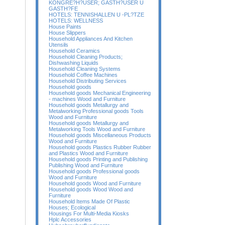
KONGRE?H?USER; GASTH?USER U
GASTH?FE
HOTELS: TENNISHALLEN U -PL?TZE
HOTELS: WELLNESS
House Paints
House Slippers
Household Appliances And Kitchen
Utensils
Household Ceramics
Household Cleaning Products;
Dishwashing Liquids
Household Cleaning Systems
Household Coffee Machines
Household Distributing Services
Household goods
Household goods Mechanical Engineering
- machines Wood and Furniture
Household goods Metallurgy and
Metalworking Professional goods Tools
Wood and Furniture
Household goods Metallurgy and
Metalworking Tools Wood and Furniture
Household goods Miscellaneous Products
Wood and Furniture
Household goods Plastics Rubber Rubber
and Plastics Wood and Furniture
Household goods Printing and Publishing
Publishing Wood and Furniture
Household goods Professional goods
Wood and Furniture
Household goods Wood and Furniture
Household goods Wood Wood and
Furniture
Household Items Made Of Plastic
Houses; Ecological
Housings For Multi-Media Kiosks
Hplc Accessories