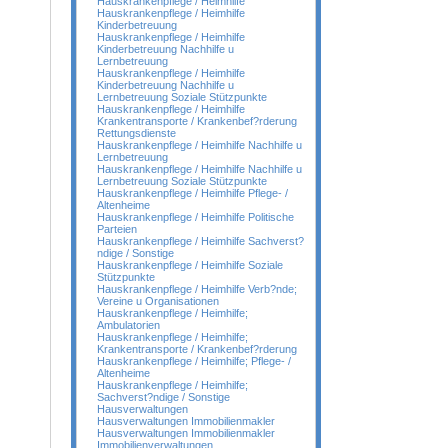
Hauskrankenpflege / Heimhilfe
Hauskrankenpflege / Heimhilfe
Kinderbetreuung
Hauskrankenpflege / Heimhilfe
Kinderbetreuung Nachhilfe u
Lernbetreuung
Hauskrankenpflege / Heimhilfe
Kinderbetreuung Nachhilfe u
Lernbetreuung Soziale Stützpunkte
Hauskrankenpflege / Heimhilfe
Krankentransporte / Krankenbef?rderung
Rettungsdienste
Hauskrankenpflege / Heimhilfe Nachhilfe u
Lernbetreuung
Hauskrankenpflege / Heimhilfe Nachhilfe u
Lernbetreuung Soziale Stützpunkte
Hauskrankenpflege / Heimhilfe Pflege- /
Altenheime
Hauskrankenpflege / Heimhilfe Politische
Parteien
Hauskrankenpflege / Heimhilfe Sachverst?
ndige / Sonstige
Hauskrankenpflege / Heimhilfe Soziale
Stützpunkte
Hauskrankenpflege / Heimhilfe Verb?nde;
Vereine u Organisationen
Hauskrankenpflege / Heimhilfe;
Ambulatorien
Hauskrankenpflege / Heimhilfe;
Krankentransporte / Krankenbef?rderung
Hauskrankenpflege / Heimhilfe; Pflege- /
Altenheime
Hauskrankenpflege / Heimhilfe;
Sachverst?ndige / Sonstige
Hausverwaltungen
Hausverwaltungen Immobilienmakler
Hausverwaltungen Immobilienmakler
Immobilienverwaltungen