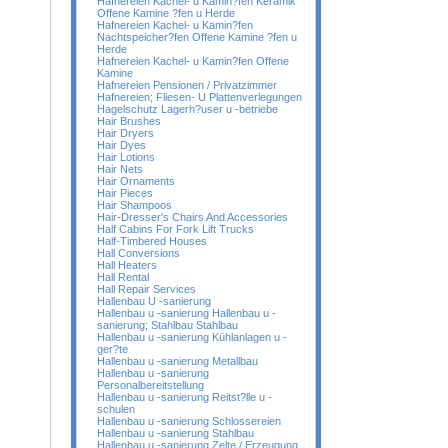
Hafnereien Kachel- u Kamin?fen Keramik
Offene Kamine ?fen u Herde
Hafnereien Kachel- u Kamin?fen
Nachtspeicher?fen Offene Kamine ?fen u
Herde
Hafnereien Kachel- u Kamin?fen Offene
Kamine
Hafnereien Pensionen / Privatzimmer
Hafnereien; Fliesen- U Plattenverlegungen
Hagelschutz Lagerh?user u -betriebe
Hair Brushes
Hair Dryers
Hair Dyes
Hair Lotions
Hair Nets
Hair Ornaments
Hair Pieces
Hair Shampoos
Hair-Dresser's Chairs And Accessories
Half Cabins For Fork Lift Trucks
Half-Timbered Houses
Hall Conversions
Hall Heaters
Hall Rental
Hall Repair Services
Hallenbau U -sanierung
Hallenbau u -sanierung Hallenbau u -
sanierung; Stahlbau Stahlbau
Hallenbau u -sanierung Kühlanlagen u -
ger?te
Hallenbau u -sanierung Metallbau
Hallenbau u -sanierung
Personalbereitstellung
Hallenbau u -sanierung Reitst?lle u -
schulen
Hallenbau u -sanierung Schlossereien
Hallenbau u -sanierung Stahlbau
Hallenbau u -sanierung Zelte / Erzeugung