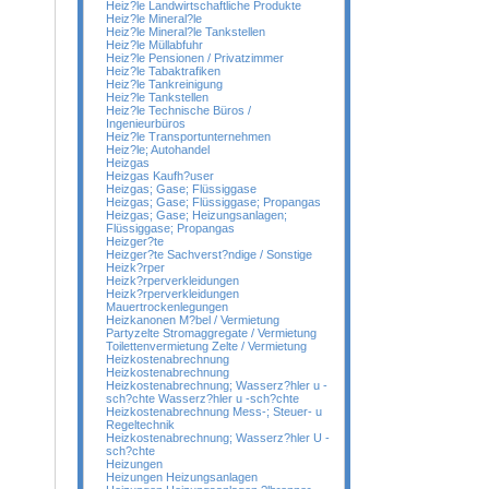
Heiz?le Landwirtschaftliche Produkte
Heiz?le Mineral?le
Heiz?le Mineral?le Tankstellen
Heiz?le Müllabfuhr
Heiz?le Pensionen / Privatzimmer
Heiz?le Tabaktrafiken
Heiz?le Tankreinigung
Heiz?le Tankstellen
Heiz?le Technische Büros /
Ingenieurbüros
Heiz?le Transportunternehmen
Heiz?le; Autohandel
Heizgas
Heizgas Kaufh?user
Heizgas; Gase; Flüssiggase
Heizgas; Gase; Flüssiggase; Propangas
Heizgas; Gase; Heizungsanlagen;
Flüssiggase; Propangas
Heizger?te
Heizger?te Sachverst?ndige / Sonstige
Heizk?rper
Heizk?rperverkleidungen
Heizk?rperverkleidungen
Mauertrockenlegungen
Heizkanonen M?bel / Vermietung
Partyzelte Stromaggregate / Vermietung
Toilettenvermietung Zelte / Vermietung
Heizkostenabrechnung
Heizkostenabrechnung
Heizkostenabrechnung; Wasserz?hler u -
sch?chte Wasserz?hler u -sch?chte
Heizkostenabrechnung Mess-; Steuer- u
Regeltechnik
Heizkostenabrechnung; Wasserz?hler U -
sch?chte
Heizungen
Heizungen Heizungsanlagen