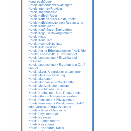
Kongressh?user
Hotels Immobilienverwaltungen
Hotels Internet-Provider
Hotels Jugendheime
Hotels Kaffeeh?user
Hotels Kaffeeh?user Restaurants
Hotels Kaffeekonditoreien Restaurants
Hotels Kaufh?user
Hotels Kaufh?user Tankstellen
Hotels Kegel- u Bowlingbahnen
Hotels Kinos
Hotels Konsulate
Hotels Kosmetikinstitute
Hotels Kulturvereine
Hotels Kur- u Erholungsheime / Heilb?der
Hotels Lebensmittel / Einzelhandel
Hotels Lebensmittel / Einzelhandel
Pizzerias
Hotels Lebensmittel / Erzeugung u Gro?
handel
Hotels Maler; Anstreicher u Lackierer
Hotels Marketingberatung
Hotels Massagen
Hotels Mechanische Werkst?tten
Hotels Medizinische Institute
Hotels Nachtclubs-Bars
Hotels Nachtclubs-Bars Restaurants
Hotels Obst- u Gemüseverwertung
Hotels Pensionen / Privatzimmer
Hotels Pensionen / Privatzimmer Verb?
nde; Vereine u Organisationen
Hotels Pflege- / Altenheime
Hotels Physiotherapie
Hotels Pizzerias
Hotels Rechenzentren
Hotels Reisebüros
Hotels Reisebüros Taxi u