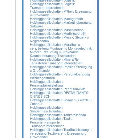
Holdinggesellschaften Logistik
Holdinggesellschaften Logistik
Transportunternehmen
Holdinggesellschaften M?bel / Erzeugung
u Gro?handel
Holdinggesellschaften Management
Holdinggesellschaften Marketingberatung
Software
Holdinggesellschaften Maschinenbau
Holdinggesellschaften Medizintechnik
Holdinggesellschaften Mess-; Steuer- u
Regeltechnik
Holdinggesellschaften Metallbe- u -
verarbeitung Montagen u Montagetechnik
M?bel / Erzeugung u Gro?handel
Raumausstattung Tischlereien
Holdinggesellschaften Mineral?le
Tankstellen Transportunternehmen
Holdinggesellschaften Papier / Erzeugung
u Gro?handel
Holdinggesellschaften Personalberatung
Werbeagenturen
Holdinggesellschaften
Personalbereitstellung
Holdinggesellschaften Rechtsanw?lte
Holdinggesellschaften RESTAURANTS:
CHINESISCH
Holdinggesellschaften Solarien / Ger?te u
Zubeh?r
Holdinggesellschaften
Sondermaschinenbau
Holdinggesellschaften Tankstellenbau
Holdinggesellschaften Taxi u
Personentransporte
Transportunternehmen
Holdinggesellschaften Textilbearbeitung u -
veredelung Textilwaren / Erzeugung u
Gro?handel