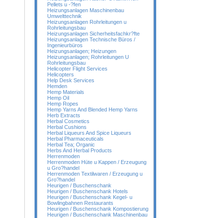
Pellets u -?fen
Heizungsanlagen Maschinenbau
Umwelttechnik
Heizungsanlagen Rohrleitungen u
Rohrleitungsbau
Heizungsanlagen Sicherheitsfachkr?fte
Heizungsanlagen Technische Büros /
Ingenieurbüros
Heizungsanlagen; Heizungen
Heizungsanlagen; Rohrleitungen U
Rohrleitungsbau
Helicopter Flight Services
Helicopters
Help Desk Services
Hemden
Hemp Materials
Hemp Oil
Hemp Ropes
Hemp Yarns And Blended Hemp Yarns
Herb Extracts
Herbal Cosmetics
Herbal Cushions
Herbal Liqueurs And Spice Liqueurs
Herbal Pharmaceuticals
Herbal Tea; Organic
Herbs And Herbal Products
Herrenmoden
Herrenmoden Hüte u Kappen / Erzeugung
u Gro?handel
Herrenmoden Textilwaren / Erzeugung u
Gro?handel
Heurigen / Buschenschank
Heurigen / Buschenschank Hotels
Heurigen / Buschenschank Kegel- u
Bowlingbahnen Restaurants
Heurigen / Buschenschank Kompostierung
Heurigen / Buschenschank Maschinenbau