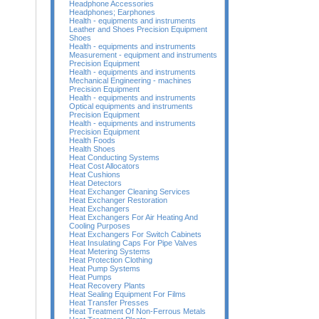
Headphone Accessories
Headphones; Earphones
Health - equipments and instruments
Leather and Shoes Precision Equipment
Shoes
Health - equipments and instruments
Measurement - equipment and instruments
Precision Equipment
Health - equipments and instruments
Mechanical Engineering - machines
Precision Equipment
Health - equipments and instruments
Optical equipments and instruments
Precision Equipment
Health - equipments and instruments
Precision Equipment
Health Foods
Health Shoes
Heat Conducting Systems
Heat Cost Allocators
Heat Cushions
Heat Detectors
Heat Exchanger Cleaning Services
Heat Exchanger Restoration
Heat Exchangers
Heat Exchangers For Air Heating And
Cooling Purposes
Heat Exchangers For Switch Cabinets
Heat Insulating Caps For Pipe Valves
Heat Metering Systems
Heat Protection Clothing
Heat Pump Systems
Heat Pumps
Heat Recovery Plants
Heat Sealing Equipment For Films
Heat Transfer Presses
Heat Treatment Of Non-Ferrous Metals