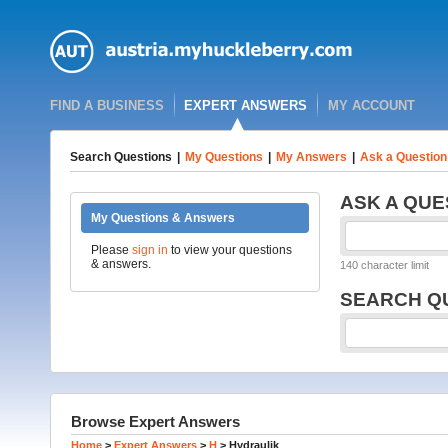
FIND A BUSINESS
EXPERT ANSWERS
MY ACCOUNT
Search Questions
|
My Questions
|
My Answers
|
Ask a Question
ASK A QUE
My Questions & Answers
Please
sign in
to view your questions
& answers.
140 character limit
SEARCH Q
Browse Expert Answers
Home
>
Expert Answers
>
H
>
Hydraulik