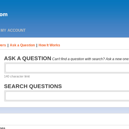
MY ACCOUNT
ers
|
Ask a Question
|
How It Works
ASK A QUESTION
Can't find a question with search? Ask a new one
140 character limit
SEARCH QUESTIONS
ions