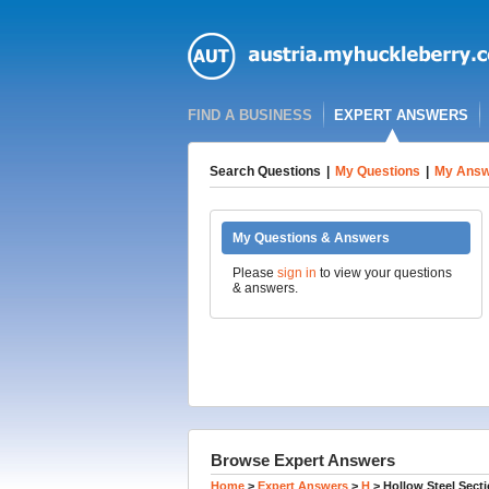
FIND A BUSINESS
EXPERT ANSWERS
Search Questions
|
My Questions
|
My Answ
My Questions & Answers
Please
sign in
to view your questions
& answers.
Browse Expert Answers
Home
>
Expert Answers
>
H
>
Hollow Steel Sect