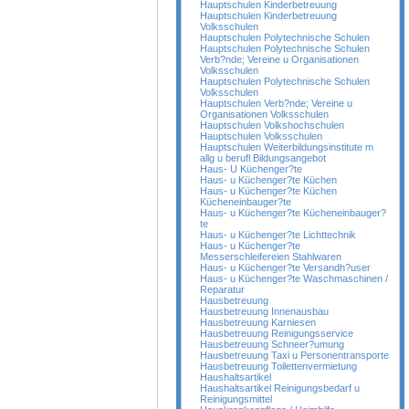
Hauptschulen Kinderbetreuung
Hauptschulen Kinderbetreuung
Volksschulen
Hauptschulen Polytechnische Schulen
Hauptschulen Polytechnische Schulen
Verb?nde; Vereine u Organisationen
Volksschulen
Hauptschulen Polytechnische Schulen
Volksschulen
Hauptschulen Verb?nde; Vereine u
Organisationen Volksschulen
Hauptschulen Volkshochschulen
Hauptschulen Volksschulen
Hauptschulen Weiterbildungsinstitute m
allg u berufl Bildungsangebot
Haus- U Küchenger?te
Haus- u Küchenger?te Küchen
Haus- u Küchenger?te Küchen
Kücheneinbauger?te
Haus- u Küchenger?te Kücheneinbauger?
te
Haus- u Küchenger?te Lichttechnik
Haus- u Küchenger?te
Messerschleifereien Stahlwaren
Haus- u Küchenger?te Versandh?user
Haus- u Küchenger?te Waschmaschinen /
Reparatur
Hausbetreuung
Hausbetreuung Innenausbau
Hausbetreuung Karniesen
Hausbetreuung Reinigungsservice
Hausbetreuung Schneer?umung
Hausbetreuung Taxi u Personentransporte
Hausbetreuung Toilettenvermietung
Haushaltsartikel
Haushaltsartikel Reinigungsbedarf u
Reinigungsmittel