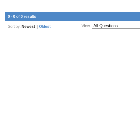
0 - 0 of 0 results
View:
Sort by:
Newest
|
Oldest