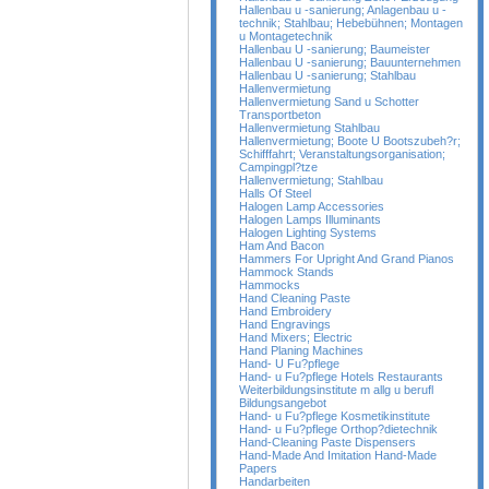
Hallenbau u -sanierung; Anlagenbau u -
technik; Stahlbau; Hebebühnen; Montagen
u Montagetechnik
Hallenbau U -sanierung; Baumeister
Hallenbau U -sanierung; Bauunternehmen
Hallenbau U -sanierung; Stahlbau
Hallenvermietung
Hallenvermietung Sand u Schotter
Transportbeton
Hallenvermietung Stahlbau
Hallenvermietung; Boote U Bootszubeh?r;
Schifffahrt; Veranstaltungsorganisation;
Campingpl?tze
Hallenvermietung; Stahlbau
Halls Of Steel
Halogen Lamp Accessories
Halogen Lamps Illuminants
Halogen Lighting Systems
Ham And Bacon
Hammers For Upright And Grand Pianos
Hammock Stands
Hammocks
Hand Cleaning Paste
Hand Embroidery
Hand Engravings
Hand Mixers; Electric
Hand Planing Machines
Hand- U Fu?pflege
Hand- u Fu?pflege Hotels Restaurants
Weiterbildungsinstitute m allg u berufl
Bildungsangebot
Hand- u Fu?pflege Kosmetikinstitute
Hand- u Fu?pflege Orthop?dietechnik
Hand-Cleaning Paste Dispensers
Hand-Made And Imitation Hand-Made
Papers
Handarbeiten