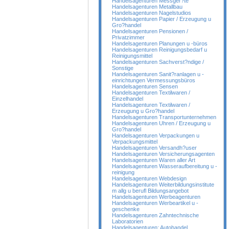
Handelsagenturen Messger?te
Handelsagenturen Metallbau
Handelsagenturen Nagelstudios
Handelsagenturen Papier / Erzeugung u
Gro?handel
Handelsagenturen Pensionen /
Privatzimmer
Handelsagenturen Planungen u -büros
Handelsagenturen Reinigungsbedarf u
Reinigungsmittel
Handelsagenturen Sachverst?ndige /
Sonstige
Handelsagenturen Sanit?ranlagen u -
einrichtungen Vermessungsbüros
Handelsagenturen Sensen
Handelsagenturen Textilwaren /
Einzelhandel
Handelsagenturen Textilwaren /
Erzeugung u Gro?handel
Handelsagenturen Transportunternehmen
Handelsagenturen Uhren / Erzeugung u
Gro?handel
Handelsagenturen Verpackungen u
Verpackungsmittel
Handelsagenturen Versandh?user
Handelsagenturen Versicherungsagenten
Handelsagenturen Waren aller Art
Handelsagenturen Wasseraufbereitung u -
reinigung
Handelsagenturen Webdesign
Handelsagenturen Weiterbildungsinstitute
m allg u berufl Bildungsangebot
Handelsagenturen Werbeagenturen
Handelsagenturen Werbeartikel u -
geschenke
Handelsagenturen Zahntechnische
Laboratorien
Handelsagenturen; Autohandel