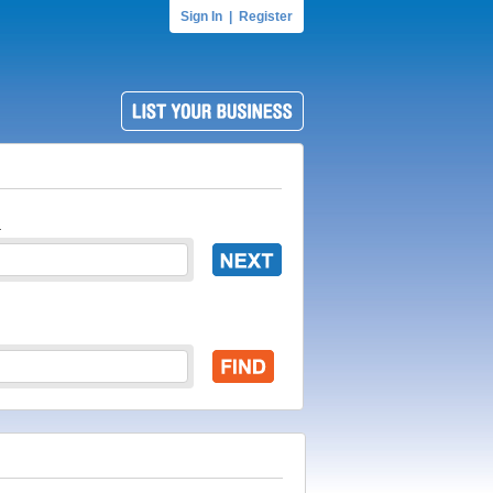
Sign In
|
Register
.