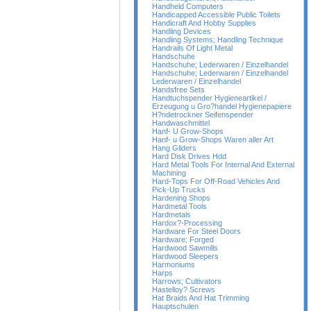
Handheld Computers
Handicapped Accessible Public Toilets
Handicraft And Hobby Supplies
Handling Devices
Handling Systems; Handling Technique
Handrails Of Light Metal
Handschuhe
Handschuhe; Lederwaren / Einzelhandel
Handschuhe; Lederwaren / Einzelhandel
Lederwaren / Einzelhandel
Handsfree Sets
Handtuchspender Hygieneartikel /
Erzeugung u Gro?handel Hygienepapiere
H?ndetrockner Seifenspender
Handwaschmittel
Hanf- U Grow-Shops
Hanf- u Grow-Shops Waren aller Art
Hang Gliders
Hard Disk Drives Hdd
Hard Metal Tools For Internal And External
Machining
Hard-Tops For Off-Road Vehicles And
Pick-Up Trucks
Hardening Shops
Hardmetal Tools
Hardmetals
Hardox?-Processing
Hardware For Steel Doors
Hardware; Forged
Hardwood Sawmills
Hardwood Sleepers
Harmoniums
Harps
Harrows; Cultivators
Hastelloy? Screws
Hat Braids And Hat Trimming
Hauptschulen