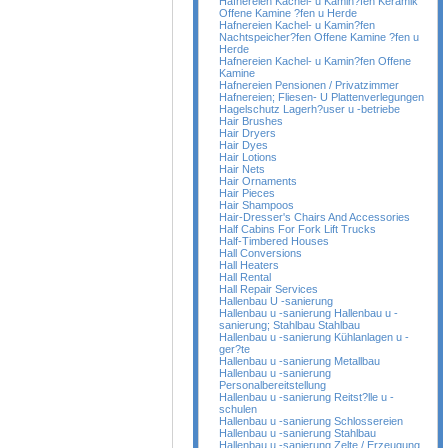
Hafnereien Kachel- u Kamin?fen Keramik
Offene Kamine ?fen u Herde
Hafnereien Kachel- u Kamin?fen
Nachtspeicher?fen Offene Kamine ?fen u
Herde
Hafnereien Kachel- u Kamin?fen Offene
Kamine
Hafnereien Pensionen / Privatzimmer
Hafnereien; Fliesen- U Plattenverlegungen
Hagelschutz Lagerh?user u -betriebe
Hair Brushes
Hair Dryers
Hair Dyes
Hair Lotions
Hair Nets
Hair Ornaments
Hair Pieces
Hair Shampoos
Hair-Dresser's Chairs And Accessories
Half Cabins For Fork Lift Trucks
Half-Timbered Houses
Hall Conversions
Hall Heaters
Hall Rental
Hall Repair Services
Hallenbau U -sanierung
Hallenbau u -sanierung Hallenbau u -
sanierung; Stahlbau Stahlbau
Hallenbau u -sanierung Kühlanlagen u -
ger?te
Hallenbau u -sanierung Metallbau
Hallenbau u -sanierung
Personalbereitstellung
Hallenbau u -sanierung Reitst?lle u -
schulen
Hallenbau u -sanierung Schlossereien
Hallenbau u -sanierung Stahlbau
Hallenbau u -sanierung Zelte / Erzeugung