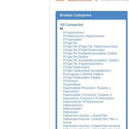
Browse Categories
All Categories
H
H?ndetrockner
H?ndetrockner; Haartrockner
H?ngematten
H?rger?te
H?rger?te H?rger?te; Papiermaschinen
H?rger?te H?rger?teakustiker
H?rger?te Kontaktlinsenoptiker Optiker
H?rger?te Optiker
H?rger?te; Kontaktlinsenoptiker; Optiker
H?rger?te; Papiermaschinen
H?rger?teakustiker
H?rger?teakustiker Kontaktlinsen /
Erzeugung u Vertrieb Optiker
H?rger?teakustiker Optiker
H?rtereien
Haarinstitute
Haarinstitute Perücken; Toupets u
Haarwaren
Haarinstitute; Perücken; Toupets U
Haarwaren; Friseure U Frisiersalons
Haartrockner H?ndetrockner
Haberdashery
Hafnerbedarf
Hafnereien
Hafnereien Kachel- u Kamin?fen
Hafnereien Kachel- u Kamin?fen ?fen u
Herde
Hafnereien Kachel- u Kamin?fen Keramik