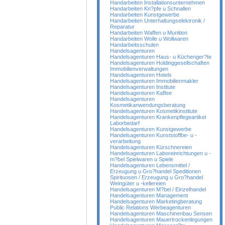
Handarbeiten Installationsunternehmen
Handarbeiten Kn?pfe u Schnallen
Handarbeiten Kunstgewerbe
Handarbeiten Unterhaltungselektronik /
Reparatur
Handarbeiten Waffen u Munition
Handarbeiten Wolle u Wollwaren
Handarbeitsschulen
Handelsagenturen
Handelsagenturen Haus- u Küchenger?te
Handelsagenturen Holdinggesellschaften
Immobilienverwaltungen
Handelsagenturen Hotels
Handelsagenturen Immobilienmakler
Handelsagenturen Institute
Handelsagenturen Kaffee
Handelsagenturen
Kosmetikanwendungsberatung
Handelsagenturen Kosmetikinstitute
Handelsagenturen Krankenpflegeartikel
Laborbedarf
Handelsagenturen Kunstgewerbe
Handelsagenturen Kunststoffbe- u -
verarbeitung
Handelsagenturen Kürschnereien
Handelsagenturen Laboreinrichtungen u -
m?bel Spielwaren u Spiele
Handelsagenturen Lebensmittel /
Erzeugung u Gro?handel Speditionen
Spirituosen / Erzeugung u Gro?handel
Weingüter u -kellereien
Handelsagenturen M?bel / Einzelhandel
Handelsagenturen Management
Handelsagenturen Marketingberatung
Public Relations Werbeagenturen
Handelsagenturen Maschinenbau Sensen
Handelsagenturen Mauertrockenlegungen