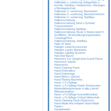
Hallenbau u -sanierung; Anlagenbau u -
technik; Stahlbau; Hebebühnen; Montagen
u Montagetechnik
Hallenbau U -sanierung; Baumeister
Hallenbau U -sanierung; Bauunternehmen
Hallenbau U -sanierung; Stahlbau
Hallenvermietung
Hallenvermietung Sand u Schotter
Transportbeton
Hallenvermietung Stahlbau
Hallenvermietung; Boote U Bootszubeh?r;
Schifffahrt; Veranstaltungsorganisation;
Campingpl?tze
Hallenvermietung; Stahlbau
Halls Of Steel
Halogen Lamp Accessories
Halogen Lamps Illuminants
Halogen Lighting Systems
Ham And Bacon
Hammers For Upright And Grand Pianos
Hammock Stands
Hammocks
Hand Cleaning Paste
Hand Embroidery
Hand Engravings
Hand Mixers; Electric
Hand Planing Machines
Hand- U Fu?pflege
Hand- u Fu?pflege Hotels Restaurants
Weiterbildungsinstitute m allg u berufl
Bildungsangebot
Hand- u Fu?pflege Kosmetikinstitute
Hand- u Fu?pflege Orthop?dietechnik
Hand-Cleaning Paste Dispensers
Hand-Made And Imitation Hand-Made
Papers
Handarbeiten