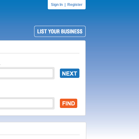
Sign In
|
Register
.