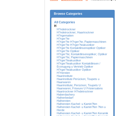
Browse Categories
All Categories
H
H?ndetrockner
H?ndetrockner; Haartrockner
H?ngematten
H?rger?te
H?rger?te H?rger?te; Papiermaschinen
H?rger?te H?rger?teakustiker
H?rger?te Kontaktlinsenoptiker Optiker
H?rger?te Optiker
H?rger?te; Kontaktlinsenoptiker; Optiker
H?rger?te; Papiermaschinen
H?rger?teakustiker
H?rger?teakustiker Kontaktlinsen /
Erzeugung u Vertrieb Optiker
H?rger?teakustiker Optiker
H?rtereien
Haarinstitute
Haarinstitute Perücken; Toupets u
Haarwaren
Haarinstitute; Perücken; Toupets U
Haarwaren; Friseure U Frisiersalons
Haartrockner H?ndetrockner
Haberdashery
Hafnerbedarf
Hafnereien
Hafnereien Kachel- u Kamin?fen
Hafnereien Kachel- u Kamin?fen ?fen u
Herde
Hafnereien Kachel- u Kamin?fen Keramik