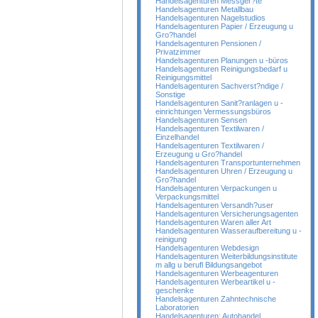
Handelsagenturen Messger?te
Handelsagenturen Metallbau
Handelsagenturen Nagelstudios
Handelsagenturen Papier / Erzeugung u
Gro?handel
Handelsagenturen Pensionen /
Privatzimmer
Handelsagenturen Planungen u -büros
Handelsagenturen Reinigungsbedarf u
Reinigungsmittel
Handelsagenturen Sachverst?ndige /
Sonstige
Handelsagenturen Sanit?ranlagen u -
einrichtungen Vermessungsbüros
Handelsagenturen Sensen
Handelsagenturen Textilwaren /
Einzelhandel
Handelsagenturen Textilwaren /
Erzeugung u Gro?handel
Handelsagenturen Transportunternehmen
Handelsagenturen Uhren / Erzeugung u
Gro?handel
Handelsagenturen Verpackungen u
Verpackungsmittel
Handelsagenturen Versandh?user
Handelsagenturen Versicherungsagenten
Handelsagenturen Waren aller Art
Handelsagenturen Wasseraufbereitung u -
reinigung
Handelsagenturen Webdesign
Handelsagenturen Weiterbildungsinstitute
m allg u berufl Bildungsangebot
Handelsagenturen Werbeagenturen
Handelsagenturen Werbeartikel u -
geschenke
Handelsagenturen Zahntechnische
Laboratorien
Handelsagenturen; Autohandel