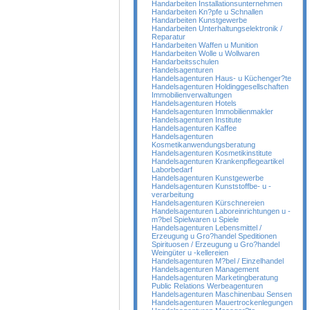
Handarbeiten Installationsunternehmen
Handarbeiten Kn?pfe u Schnallen
Handarbeiten Kunstgewerbe
Handarbeiten Unterhaltungselektronik /
Reparatur
Handarbeiten Waffen u Munition
Handarbeiten Wolle u Wollwaren
Handarbeitsschulen
Handelsagenturen
Handelsagenturen Haus- u Küchenger?te
Handelsagenturen Holdinggesellschaften
Immobilienverwaltungen
Handelsagenturen Hotels
Handelsagenturen Immobilienmakler
Handelsagenturen Institute
Handelsagenturen Kaffee
Handelsagenturen
Kosmetikanwendungsberatung
Handelsagenturen Kosmetikinstitute
Handelsagenturen Krankenpflegeartikel
Laborbedarf
Handelsagenturen Kunstgewerbe
Handelsagenturen Kunststoffbe- u -
verarbeitung
Handelsagenturen Kürschnereien
Handelsagenturen Laboreinrichtungen u -
m?bel Spielwaren u Spiele
Handelsagenturen Lebensmittel /
Erzeugung u Gro?handel Speditionen
Spirituosen / Erzeugung u Gro?handel
Weingüter u -kellereien
Handelsagenturen M?bel / Einzelhandel
Handelsagenturen Management
Handelsagenturen Marketingberatung
Public Relations Werbeagenturen
Handelsagenturen Maschinenbau Sensen
Handelsagenturen Mauertrockenlegungen