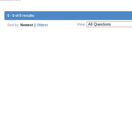
0 - 0 of 0 results
View:
Sort by:
Newest
|
Oldest