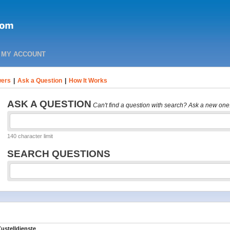
MY ACCOUNT
ers
|
Ask a Question
|
How It Works
ASK A QUESTION
Can't find a question with search? Ask a new one
140 character limit
SEARCH QUESTIONS
ustelldienste