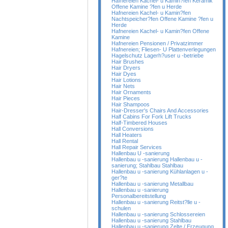
Hafnereien Kachel- u Kamin?fen Keramik
Offene Kamine ?fen u Herde
Hafnereien Kachel- u Kamin?fen
Nachtspeicher?fen Offene Kamine ?fen u
Herde
Hafnereien Kachel- u Kamin?fen Offene
Kamine
Hafnereien Pensionen / Privatzimmer
Hafnereien; Fliesen- U Plattenverlegungen
Hagelschutz Lagerh?user u -betriebe
Hair Brushes
Hair Dryers
Hair Dyes
Hair Lotions
Hair Nets
Hair Ornaments
Hair Pieces
Hair Shampoos
Hair-Dresser's Chairs And Accessories
Half Cabins For Fork Lift Trucks
Half-Timbered Houses
Hall Conversions
Hall Heaters
Hall Rental
Hall Repair Services
Hallenbau U -sanierung
Hallenbau u -sanierung Hallenbau u -
sanierung; Stahlbau Stahlbau
Hallenbau u -sanierung Kühlanlagen u -
ger?te
Hallenbau u -sanierung Metallbau
Hallenbau u -sanierung
Personalbereitstellung
Hallenbau u -sanierung Reitst?lle u -
schulen
Hallenbau u -sanierung Schlossereien
Hallenbau u -sanierung Stahlbau
Hallenbau u -sanierung Zelte / Erzeugung