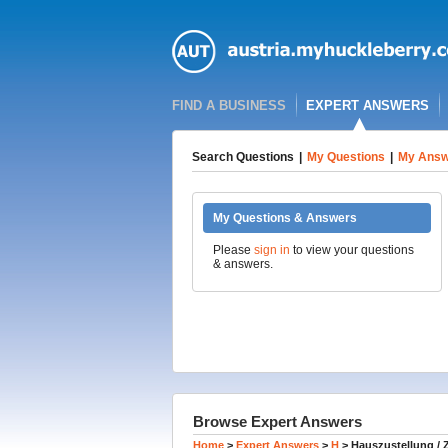
FIND A BUSINESS
EXPERT ANSWERS
Search Questions
|
My Questions
|
My Answ
My Questions & Answers
Please
sign in
to view your questions
& answers.
Browse Expert Answers
Home
>
Expert Answers
>
H
>
Hauszustellung / Z