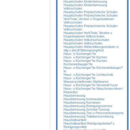
Hauptschulen Kinderbetreuung
Hauptschulen Kinderbetreuung
Volksschulen
Hauptschulen Polytechnische Schulen
Hauptschulen Polytechnische Schulen
Verb?nde; Vereine u Organisationen
Volksschulen
Hauptschulen Polytechnische Schulen
Volksschulen
Hauptschulen Verb?nde; Vereine u
Organisationen Volksschulen
Hauptschulen Volkshochschulen
Hauptschulen Volksschulen
Hauptschulen Weiterbildungsinstitute m
allg u berufl Bildungsangebot
Haus- U Küchenger?te
Haus- u Küchenger?te Küchen
Haus- u Küchenger?te Küchen
Kücheneinbauger?te
Haus- u Küchenger?te Kücheneinbauger?
te
Haus- u Küchenger?te Lichttechnik
Haus- u Küchenger?te
Messerschleifereien Stahlwaren
Haus- u Küchenger?te Versandh?user
Haus- u Küchenger?te Waschmaschinen /
Reparatur
Hausbetreuung
Hausbetreuung Innenausbau
Hausbetreuung Karniesen
Hausbetreuung Reinigungsservice
Hausbetreuung Schneer?umung
Hausbetreuung Taxi u Personentransporte
Hausbetreuung Toilettenvermietung
Haushaltsartikel
Haushaltsartikel Reinigungsbedarf u
Reinigungsmittel