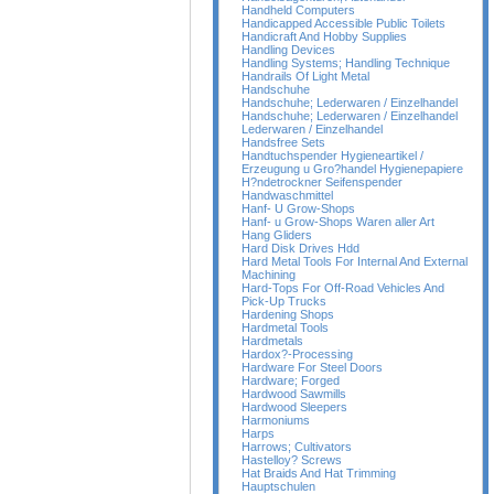
Handheld Computers
Handicapped Accessible Public Toilets
Handicraft And Hobby Supplies
Handling Devices
Handling Systems; Handling Technique
Handrails Of Light Metal
Handschuhe
Handschuhe; Lederwaren / Einzelhandel
Handschuhe; Lederwaren / Einzelhandel
Lederwaren / Einzelhandel
Handsfree Sets
Handtuchspender Hygieneartikel /
Erzeugung u Gro?handel Hygienepapiere
H?ndetrockner Seifenspender
Handwaschmittel
Hanf- U Grow-Shops
Hanf- u Grow-Shops Waren aller Art
Hang Gliders
Hard Disk Drives Hdd
Hard Metal Tools For Internal And External
Machining
Hard-Tops For Off-Road Vehicles And
Pick-Up Trucks
Hardening Shops
Hardmetal Tools
Hardmetals
Hardox?-Processing
Hardware For Steel Doors
Hardware; Forged
Hardwood Sawmills
Hardwood Sleepers
Harmoniums
Harps
Harrows; Cultivators
Hastelloy? Screws
Hat Braids And Hat Trimming
Hauptschulen