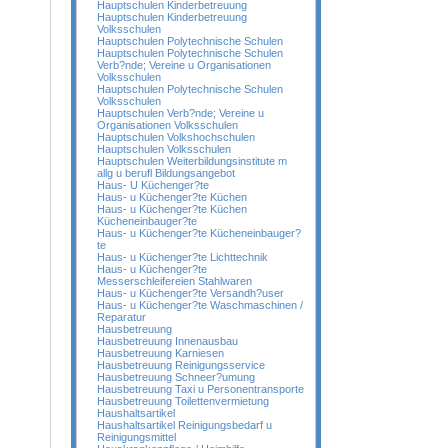
Hauptschulen Kinderbetreuung
Hauptschulen Kinderbetreuung
Volksschulen
Hauptschulen Polytechnische Schulen
Hauptschulen Polytechnische Schulen
Verb?nde; Vereine u Organisationen
Volksschulen
Hauptschulen Polytechnische Schulen
Volksschulen
Hauptschulen Verb?nde; Vereine u
Organisationen Volksschulen
Hauptschulen Volkshochschulen
Hauptschulen Volksschulen
Hauptschulen Weiterbildungsinstitute m
allg u berufl Bildungsangebot
Haus- U Küchenger?te
Haus- u Küchenger?te Küchen
Haus- u Küchenger?te Küchen
Kücheneinbauger?te
Haus- u Küchenger?te Kücheneinbauger?
te
Haus- u Küchenger?te Lichttechnik
Haus- u Küchenger?te
Messerschleifereien Stahlwaren
Haus- u Küchenger?te Versandh?user
Haus- u Küchenger?te Waschmaschinen /
Reparatur
Hausbetreuung
Hausbetreuung Innenausbau
Hausbetreuung Karniesen
Hausbetreuung Reinigungsservice
Hausbetreuung Schneer?umung
Hausbetreuung Taxi u Personentransporte
Hausbetreuung Toilettenvermietung
Haushaltsartikel
Haushaltsartikel Reinigungsbedarf u
Reinigungsmittel