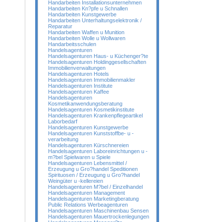
Handarbeiten Installationsunternehmen
Handarbeiten Kn?pfe u Schnallen
Handarbeiten Kunstgewerbe
Handarbeiten Unterhaltungselektronik /
Reparatur
Handarbeiten Waffen u Munition
Handarbeiten Wolle u Wollwaren
Handarbeitsschulen
Handelsagenturen
Handelsagenturen Haus- u Küchenger?te
Handelsagenturen Holdinggesellschaften
Immobilienverwaltungen
Handelsagenturen Hotels
Handelsagenturen Immobilienmakler
Handelsagenturen Institute
Handelsagenturen Kaffee
Handelsagenturen
Kosmetikanwendungsberatung
Handelsagenturen Kosmetikinstitute
Handelsagenturen Krankenpflegeartikel
Laborbedarf
Handelsagenturen Kunstgewerbe
Handelsagenturen Kunststoffbe- u -
verarbeitung
Handelsagenturen Kürschnereien
Handelsagenturen Laboreinrichtungen u -
m?bel Spielwaren u Spiele
Handelsagenturen Lebensmittel /
Erzeugung u Gro?handel Speditionen
Spirituosen / Erzeugung u Gro?handel
Weingüter u -kellereien
Handelsagenturen M?bel / Einzelhandel
Handelsagenturen Management
Handelsagenturen Marketingberatung
Public Relations Werbeagenturen
Handelsagenturen Maschinenbau Sensen
Handelsagenturen Mauertrockenlegungen