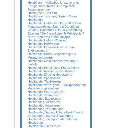
Holzh?user; Hallenbau U -sanierung;
Fertigh?user; Keller U Fertigkeller;
Bauunternehmen
Holzh?user; Holzbau
Holzh?user; Küchen; Gartenh?user
Holzhandel
Holzhandel Holzleisten Infrarotkabinen
Plattenzuschnitte Sauna u Dampfbad
Sauna u Dampfbad / Bau u Ausstattung
Solarien / Ger?te u Zubeh?r Whirlpools ?
rzte / Fach?rzte f Immunologie
Holzhandel Holzschl?gerung
Holzhandel Holzwaren
Holzhandel Ingenieurkonsulenten /
Zivilingenieure
Holzhandel Kisten Verpackungen u
Verpackungsmittel
Holzhandel Maschinenvermietung u -
verleih
Holzhandel Pensionen / Privatzimmer
Holzhandel Reifen u Reifendienste
Holzhandel S?ge- u Hobelwerke
Holzhandel Speditionen
Holzhandel Tischlereien
Holzhandel Verm?gens- u Anlageberatung
Versicherungsagenten
Holzhandel Waren aller Art
Holzhandel Zimmereien
Holzhandel; Bastelbedarf
Holzhandel; Holzleisten
Holzhandel; Holzwaren
Holzhandel; Parkettb?den
Holzhandel; Sauna U Dampfbad / Bau U
Ausstattung; Sauna U Dampfbad
Holzhandel; Transportunternehmen
Holzleisten
Holzleisten Tischlereien