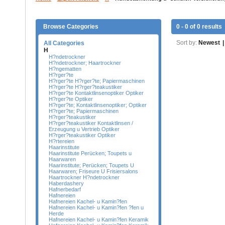
Browse Categories
0 - 0 of 0 results
Sort by:
Newest
|
All Categories
H
H?ndetrockner
H?ndetrockner; Haartrockner
H?ngematten
H?rger?te
H?rger?te H?rger?te; Papiermaschinen
H?rger?te H?rger?teakustiker
H?rger?te Kontaktlinsenoptiker Optiker
H?rger?te Optiker
H?rger?te; Kontaktlinsenoptiker; Optiker
H?rger?te; Papiermaschinen
H?rger?teakustiker
H?rger?teakustiker Kontaktlinsen /
Erzeugung u Vertrieb Optiker
H?rger?teakustiker Optiker
H?rtereien
Haarinstitute
Haarinstitute Perücken; Toupets u
Haarwaren
Haarinstitute; Perücken; Toupets U
Haarwaren; Friseure U Frisiersalons
Haartrockner H?ndetrockner
Haberdashery
Hafnerbedarf
Hafnereien
Hafnereien Kachel- u Kamin?fen
Hafnereien Kachel- u Kamin?fen ?fen u
Herde
Hafnereien Kachel- u Kamin?fen Keramik