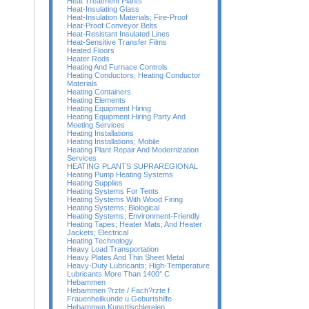
Heat Treatment Plants
Heat-Insulating Glass
Heat-Insulation Materials; Fire-Proof
Heat-Proof Conveyor Belts
Heat-Resistant Insulated Lines
Heat-Sensitive Transfer Films
Heated Floors
Heater Rods
Heating And Furnace Controls
Heating Conductors; Heating Conductor
Materials
Heating Containers
Heating Elements
Heating Equipment Hiring
Heating Equipment Hiring Party And
Meeting Services
Heating Installations
Heating Installations; Mobile
Heating Plant Repair And Modernization
Services
HEATING PLANTS SUPRAREGIONAL
Heating Pump Heating Systems
Heating Supplies
Heating Systems For Tents
Heating Systems With Wood Firing
Heating Systems; Biological
Heating Systems; Environment-Friendly
Heating Tapes; Heater Mats; And Heater
Jackets; Electrical
Heating Technology
Heavy Load Transportation
Heavy Plates And Thin Sheet Metal
Heavy-Duty Lubricants; High-Temperature
Lubricants More Than 1400° C
Hebammen
Hebammen ?rzte / Fach?rzte f
Frauenheilkunde u Geburtshilfe
Hebammen Kunsttischlereien