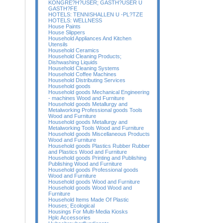
KONGRE?H?USER; GASTH?USER U
GASTH?FE
HOTELS: TENNISHALLEN U -PL?TZE
HOTELS: WELLNESS
House Paints
House Slippers
Household Appliances And Kitchen
Utensils
Household Ceramics
Household Cleaning Products;
Dishwashing Liquids
Household Cleaning Systems
Household Coffee Machines
Household Distributing Services
Household goods
Household goods Mechanical Engineering
- machines Wood and Furniture
Household goods Metallurgy and
Metalworking Professional goods Tools
Wood and Furniture
Household goods Metallurgy and
Metalworking Tools Wood and Furniture
Household goods Miscellaneous Products
Wood and Furniture
Household goods Plastics Rubber Rubber
and Plastics Wood and Furniture
Household goods Printing and Publishing
Publishing Wood and Furniture
Household goods Professional goods
Wood and Furniture
Household goods Wood and Furniture
Household goods Wood Wood and
Furniture
Household Items Made Of Plastic
Houses; Ecological
Housings For Multi-Media Kiosks
Hplc Accessories