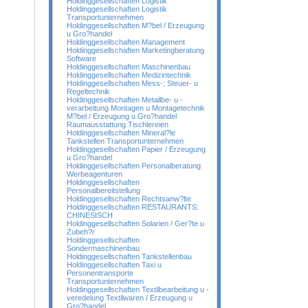
Holdinggesellschaften Logistik
Holdinggesellschaften Logistik
Transportunternehmen
Holdinggesellschaften M?bel / Erzeugung
u Gro?handel
Holdinggesellschaften Management
Holdinggesellschaften Marketingberatung
Software
Holdinggesellschaften Maschinenbau
Holdinggesellschaften Medizintechnik
Holdinggesellschaften Mess-; Steuer- u
Regeltechnik
Holdinggesellschaften Metallbe- u -
verarbeitung Montagen u Montagetechnik
M?bel / Erzeugung u Gro?handel
Raumausstattung Tischlereien
Holdinggesellschaften Mineral?le
Tankstellen Transportunternehmen
Holdinggesellschaften Papier / Erzeugung
u Gro?handel
Holdinggesellschaften Personalberatung
Werbeagenturen
Holdinggesellschaften
Personalbereitstellung
Holdinggesellschaften Rechtsanw?lte
Holdinggesellschaften RESTAURANTS:
CHINESISCH
Holdinggesellschaften Solarien / Ger?te u
Zubeh?r
Holdinggesellschaften
Sondermaschinenbau
Holdinggesellschaften Tankstellenbau
Holdinggesellschaften Taxi u
Personentransporte
Transportunternehmen
Holdinggesellschaften Textilbearbeitung u -
veredelung Textilwaren / Erzeugung u
Gro?handel