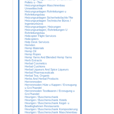
Pellets u -?fen
Heizungsanlagen Maschinenbau
Umwelttechnik
Heizungsanlagen Rohrleitungen u
Rohrleitungsbau
Heizungsanlagen Sicherheitsfachkr?fte
Heizungsanlagen Technische Büros /
Ingenieurbüros
Heizungsanlagen; Heizungen
Heizungsanlagen; Rohrleitungen U
Rohrleitungsbau
Helicopter Flight Services
Helicopters
Help Desk Services
Hemden
Hemp Materials
Hemp Oil
Hemp Ropes
Hemp Yarns And Blended Hemp Yarns
Herb Extracts
Herbal Cosmetics
Herbal Cushions
Herbal Liqueurs And Spice Liqueurs
Herbal Pharmaceuticals
Herbal Tea; Organic
Herbs And Herbal Products
Herrenmoden
Herrenmoden Hüte u Kappen / Erzeugung
u Gro?handel
Herrenmoden Textilwaren / Erzeugung u
Gro?handel
Heurigen / Buschenschank
Heurigen / Buschenschank Hotels
Heurigen / Buschenschank Kegel- u
Bowlingbahnen Restaurants
Heurigen / Buschenschank Kompostierung
Heurigen / Buschenschank Maschinenbau