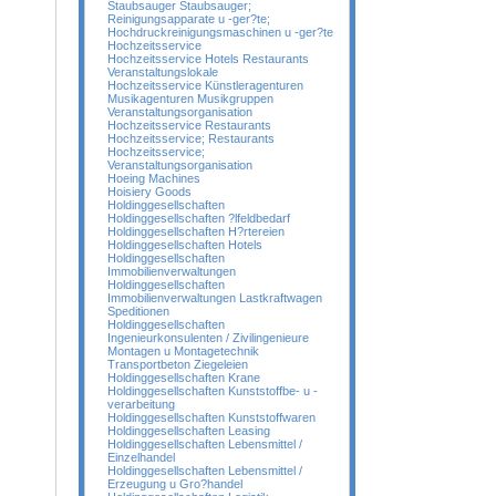
Staubsauger Staubsauger;
Reinigungsapparate u -ger?te;
Hochdruckreinigungsmaschinen u -ger?te
Hochzeitsservice
Hochzeitsservice Hotels Restaurants
Veranstaltungslokale
Hochzeitsservice Künstleragenturen
Musikagenturen Musikgruppen
Veranstaltungsorganisation
Hochzeitsservice Restaurants
Hochzeitsservice; Restaurants
Hochzeitsservice;
Veranstaltungsorganisation
Hoeing Machines
Hoisiery Goods
Holdinggesellschaften
Holdinggesellschaften ?lfeldbedarf
Holdinggesellschaften H?rtereien
Holdinggesellschaften Hotels
Holdinggesellschaften
Immobilienverwaltungen
Holdinggesellschaften
Immobilienverwaltungen Lastkraftwagen
Speditionen
Holdinggesellschaften
Ingenieurkonsulenten / Zivilingenieure
Montagen u Montagetechnik
Transportbeton Ziegeleien
Holdinggesellschaften Krane
Holdinggesellschaften Kunststoffbe- u -
verarbeitung
Holdinggesellschaften Kunststoffwaren
Holdinggesellschaften Leasing
Holdinggesellschaften Lebensmittel /
Einzelhandel
Holdinggesellschaften Lebensmittel /
Erzeugung u Gro?handel