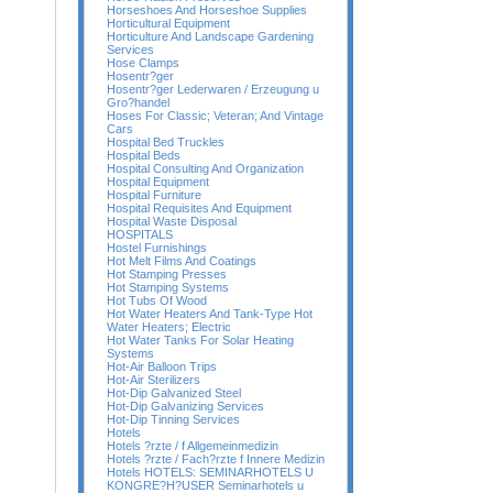
Horseshoes And Horseshoe Supplies
Horticultural Equipment
Horticulture And Landscape Gardening
Services
Hose Clamps
Hosentr?ger
Hosentr?ger Lederwaren / Erzeugung u
Gro?handel
Hoses For Classic; Veteran; And Vintage
Cars
Hospital Bed Truckles
Hospital Beds
Hospital Consulting And Organization
Hospital Equipment
Hospital Furniture
Hospital Requisites And Equipment
Hospital Waste Disposal
HOSPITALS
Hostel Furnishings
Hot Melt Films And Coatings
Hot Stamping Presses
Hot Stamping Systems
Hot Tubs Of Wood
Hot Water Heaters And Tank-Type Hot
Water Heaters; Electric
Hot Water Tanks For Solar Heating
Systems
Hot-Air Balloon Trips
Hot-Air Sterilizers
Hot-Dip Galvanized Steel
Hot-Dip Galvanizing Services
Hot-Dip Tinning Services
Hotels
Hotels ?rzte / f Allgemeinmedizin
Hotels ?rzte / Fach?rzte f Innere Medizin
Hotels HOTELS: SEMINARHOTELS U
KONGRE?H?USER Seminarhotels u