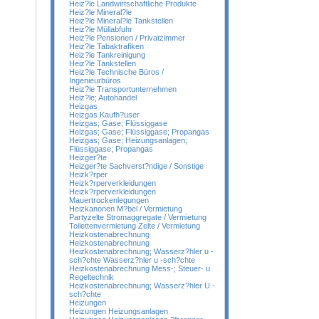
Heiz?le Landwirtschaftliche Produkte
Heiz?le Mineral?le
Heiz?le Mineral?le Tankstellen
Heiz?le Müllabfuhr
Heiz?le Pensionen / Privatzimmer
Heiz?le Tabaktrafiken
Heiz?le Tankreinigung
Heiz?le Tankstellen
Heiz?le Technische Büros /
Ingenieurbüros
Heiz?le Transportunternehmen
Heiz?le; Autohandel
Heizgas
Heizgas Kaufh?user
Heizgas; Gase; Flüssiggase
Heizgas; Gase; Flüssiggase; Propangas
Heizgas; Gase; Heizungsanlagen;
Flüssiggase; Propangas
Heizger?te
Heizger?te Sachverst?ndige / Sonstige
Heizk?rper
Heizk?rperverkleidungen
Heizk?rperverkleidungen
Mauertrockenlegungen
Heizkanonen M?bel / Vermietung
Partyzelte Stromaggregate / Vermietung
Toilettenvermietung Zelte / Vermietung
Heizkostenabrechnung
Heizkostenabrechnung
Heizkostenabrechnung; Wasserz?hler u -
sch?chte Wasserz?hler u -sch?chte
Heizkostenabrechnung Mess-; Steuer- u
Regeltechnik
Heizkostenabrechnung; Wasserz?hler U -
sch?chte
Heizungen
Heizungen Heizungsanlagen