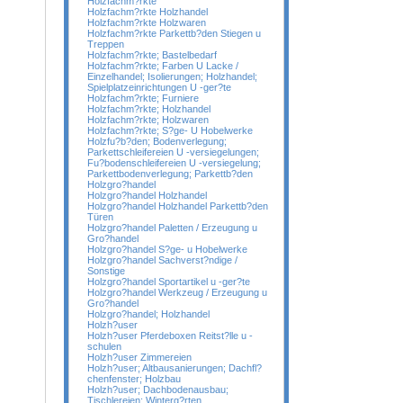
Holzfachm?rkte
Holzfachm?rkte Holzhandel
Holzfachm?rkte Holzwaren
Holzfachm?rkte Parkettb?den Stiegen u
Treppen
Holzfachm?rkte; Bastelbedarf
Holzfachm?rkte; Farben U Lacke /
Einzelhandel; Isolierungen; Holzhandel;
Spielplatzeinrichtungen U -ger?te
Holzfachm?rkte; Furniere
Holzfachm?rkte; Holzhandel
Holzfachm?rkte; Holzwaren
Holzfachm?rkte; S?ge- U Hobelwerke
Holzfu?b?den; Bodenverlegung;
Parkettschleifereien U -versiegelungen;
Fu?bodenschleifereien U -versiegelung;
Parkettbodenverlegung; Parkettb?den
Holzgro?handel
Holzgro?handel Holzhandel
Holzgro?handel Holzhandel Parkettb?den
Türen
Holzgro?handel Paletten / Erzeugung u
Gro?handel
Holzgro?handel S?ge- u Hobelwerke
Holzgro?handel Sachverst?ndige /
Sonstige
Holzgro?handel Sportartikel u -ger?te
Holzgro?handel Werkzeug / Erzeugung u
Gro?handel
Holzgro?handel; Holzhandel
Holzh?user
Holzh?user Pferdeboxen Reitst?lle u -
schulen
Holzh?user Zimmereien
Holzh?user; Altbausanierungen; Dachfl?
chenfenster; Holzbau
Holzh?user; Dachbodenausbau;
Tischlereien; Winterg?rten