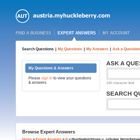
FIND A BUSINESS
EXPERT ANSWERS
MY ACCOUNT
Search Questions
|
My Questions
|
My Answers
|
Ask a Question
ASK A QUE
My Questions & Answers
Please
sign in
to view your questions
& answers.
140 character limit
SEARCH Q
Browse Expert Answers
Home
>
Expert Answers
>
H
>
Hundeabrichtung u -schulen Versicherung