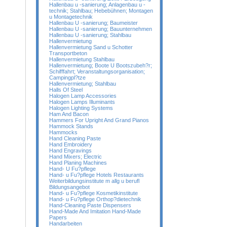
Hallenbau u -sanierung; Anlagenbau u -
technik; Stahlbau; Hebebühnen; Montagen
u Montagetechnik
Hallenbau U -sanierung; Baumeister
Hallenbau U -sanierung; Bauunternehmen
Hallenbau U -sanierung; Stahlbau
Hallenvermietung
Hallenvermietung Sand u Schotter
Transportbeton
Hallenvermietung Stahlbau
Hallenvermietung; Boote U Bootszubeh?r;
Schifffahrt; Veranstaltungsorganisation;
Campingpl?tze
Hallenvermietung; Stahlbau
Halls Of Steel
Halogen Lamp Accessories
Halogen Lamps Illuminants
Halogen Lighting Systems
Ham And Bacon
Hammers For Upright And Grand Pianos
Hammock Stands
Hammocks
Hand Cleaning Paste
Hand Embroidery
Hand Engravings
Hand Mixers; Electric
Hand Planing Machines
Hand- U Fu?pflege
Hand- u Fu?pflege Hotels Restaurants
Weiterbildungsinstitute m allg u berufl
Bildungsangebot
Hand- u Fu?pflege Kosmetikinstitute
Hand- u Fu?pflege Orthop?dietechnik
Hand-Cleaning Paste Dispensers
Hand-Made And Imitation Hand-Made
Papers
Handarbeiten