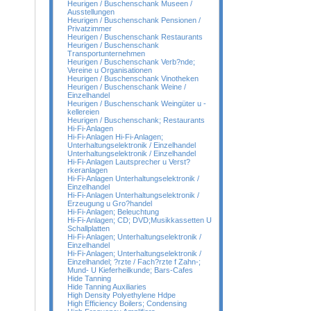
Heurigen / Buschenschank Museen /
Ausstellungen
Heurigen / Buschenschank Pensionen /
Privatzimmer
Heurigen / Buschenschank Restaurants
Heurigen / Buschenschank
Transportunternehmen
Heurigen / Buschenschank Verb?nde;
Vereine u Organisationen
Heurigen / Buschenschank Vinotheken
Heurigen / Buschenschank Weine /
Einzelhandel
Heurigen / Buschenschank Weingüter u -
kellereien
Heurigen / Buschenschank; Restaurants
Hi-Fi-Anlagen
Hi-Fi-Anlagen Hi-Fi-Anlagen;
Unterhaltungselektronik / Einzelhandel
Unterhaltungselektronik / Einzelhandel
Hi-Fi-Anlagen Lautsprecher u Verst?
rkeranlagen
Hi-Fi-Anlagen Unterhaltungselektronik /
Einzelhandel
Hi-Fi-Anlagen Unterhaltungselektronik /
Erzeugung u Gro?handel
Hi-Fi-Anlagen; Beleuchtung
Hi-Fi-Anlagen; CD; DVD;Musikkassetten U
Schallplatten
Hi-Fi-Anlagen; Unterhaltungselektronik /
Einzelhandel
Hi-Fi-Anlagen; Unterhaltungselektronik /
Einzelhandel; ?rzte / Fach?rzte f Zahn-;
Mund- U Kieferheilkunde; Bars-Cafes
Hide Tanning
Hide Tanning Auxiliaries
High Density Polyethylene Hdpe
High Efficiency Boilers; Condensing