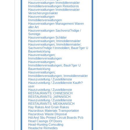
Hausverwaltungen Immobilienmakler
Immobilienverwaltungen Reisebüros
Hausverwaltungen Immobilienmakler
Versicherungsmakler
Hausverwaltungen
Immobilienverwaltungen
Hausverwaltungen Management Waren
aller Art
Hausverwaltungen Sachverst?ndige /
Sonstige
Hausverwaltungen Schilder
Hausverwaltungen; Immobilienmakler
Hausverwaltungen; Immobilienmakler;
Sachverst?ndige f Immobilien; Bautr?ger U
Bauentwicklung
Hausverwaltungen;
Immobilienverwaltungen
Hausverwaltungen;
Immobilienverwaltungen; Bautr?ger U
Bauentwicklung
Hausverwaltungen;
Immobilienverwaltungen; Immobilienmakler
Hauszustellung / Zustelldienste
Hauszustellung / Zustelldienste Kaufh?
user
Hauszustellung / Zustelldienste
RESTAURANTS: CHINESISCH
RESTAURANTS: JAPANISCH
Hauszustellung / Zustelldienste
RESTAURANTS: MEXIKANISCH
Hay Rakes And Grain Rakes
Hazardous Materials Transportation
Hazardous Waste Disposal
Hdi And Sbu Printed Circuit Boards Pcb
Head Casings Of Doors
Head-Hunting Consulting
Headache Remedies