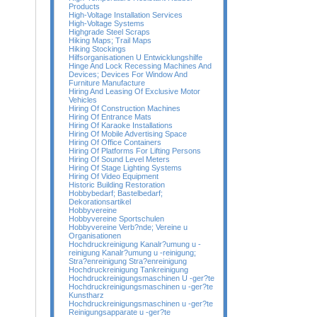
Products
High-Voltage Installation Services
High-Voltage Systems
Highgrade Steel Scraps
Hiking Maps; Trail Maps
Hiking Stockings
Hilfsorganisationen U Entwicklungshilfe
Hinge And Lock Recessing Machines And
Devices; Devices For Window And
Furniture Manufacture
Hiring And Leasing Of Exclusive Motor
Vehicles
Hiring Of Construction Machines
Hiring Of Entrance Mats
Hiring Of Karaoke Installations
Hiring Of Mobile Advertising Space
Hiring Of Office Containers
Hiring Of Platforms For Lifting Persons
Hiring Of Sound Level Meters
Hiring Of Stage Lighting Systems
Hiring Of Video Equipment
Historic Building Restoration
Hobbybedarf; Bastelbedarf;
Dekorationsartikel
Hobbyvereine
Hobbyvereine Sportschulen
Hobbyvereine Verb?nde; Vereine u
Organisationen
Hochdruckreinigung Kanalr?umung u -
reinigung Kanalr?umung u -reinigung;
Stra?enreinigung Stra?enreinigung
Hochdruckreinigung Tankreinigung
Hochdruckreinigungsmaschinen U -ger?te
Hochdruckreinigungsmaschinen u -ger?te
Kunstharz
Hochdruckreinigungsmaschinen u -ger?te
Reinigungsapparate u -ger?te