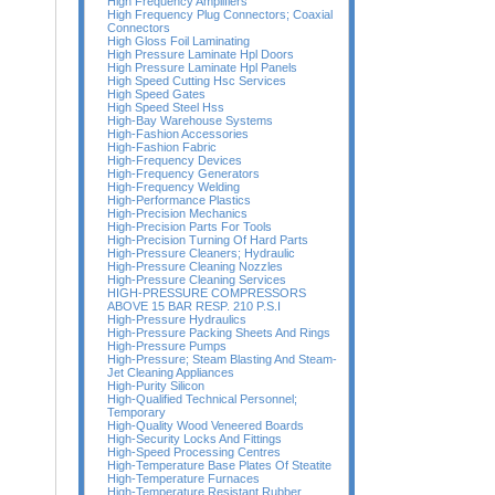
High Frequency Amplifiers
High Frequency Plug Connectors; Coaxial
Connectors
High Gloss Foil Laminating
High Pressure Laminate Hpl Doors
High Pressure Laminate Hpl Panels
High Speed Cutting Hsc Services
High Speed Gates
High Speed Steel Hss
High-Bay Warehouse Systems
High-Fashion Accessories
High-Fashion Fabric
High-Frequency Devices
High-Frequency Generators
High-Frequency Welding
High-Performance Plastics
High-Precision Mechanics
High-Precision Parts For Tools
High-Precision Turning Of Hard Parts
High-Pressure Cleaners; Hydraulic
High-Pressure Cleaning Nozzles
High-Pressure Cleaning Services
HIGH-PRESSURE COMPRESSORS
ABOVE 15 BAR RESP. 210 P.S.I
High-Pressure Hydraulics
High-Pressure Packing Sheets And Rings
High-Pressure Pumps
High-Pressure; Steam Blasting And Steam-
Jet Cleaning Appliances
High-Purity Silicon
High-Qualified Technical Personnel;
Temporary
High-Quality Wood Veneered Boards
High-Security Locks And Fittings
High-Speed Processing Centres
High-Temperature Base Plates Of Steatite
High-Temperature Furnaces
High-Temperature Resistant Rubber