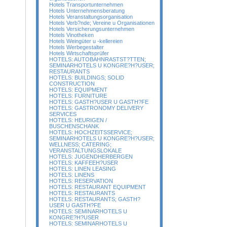
Hotels Transportunternehmen
Hotels Unternehmensberatung
Hotels Veranstaltungsorganisation
Hotels Verb?nde; Vereine u Organisationen
Hotels Versicherungsunternehmen
Hotels Vinotheken
Hotels Weingüter u -kellereien
Hotels Werbegestalter
Hotels Wirtschaftsprüfer
HOTELS: AUTOBAHNRASTST?TTEN;
SEMINARHOTELS U KONGRE?H?USER;
RESTAURANTS
HOTELS: BUILDINGS; SOLID
CONSTRUCTION
HOTELS: EQUIPMENT
HOTELS: FURNITURE
HOTELS: GASTH?USER U GASTH?FE
HOTELS: GASTRONOMY DELIVERY
SERVICES
HOTELS: HEURIGEN /
BUSCHENSCHANK
HOTELS: HOCHZEITSSERVICE;
SEMINARHOTELS U KONGRE?H?USER;
WELLNESS; CATERING;
VERANSTALTUNGSLOKALE
HOTELS: JUGENDHERBERGEN
HOTELS: KAFFEEH?USER
HOTELS: LINEN LEASING
HOTELS: LINENS
HOTELS: RESERVATION
HOTELS: RESTAURANT EQUIPMENT
HOTELS: RESTAURANTS
HOTELS: RESTAURANTS; GASTH?
USER U GASTH?FE
HOTELS: SEMINARHOTELS U
KONGRE?H?USER
HOTELS: SEMINARHOTELS U