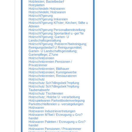
Holzleisten; Bastelbedarf
Holzplatten
Holzschindeln Holzwaren
Holzschindeln; Holzwaren
Holzschl?gerung
Holzschl?gerung Imkereien
Holzschl?gerung Kl?ster; Kirchen; Stifte u
Abteien
Holzschl?gerung Personalbereitstellung
Holzschl?gerung Sportartikel u -ger?te
Holzschl?gerung; Garten- U
Landschaftsgestaltung
Holzschl?gerung; Polsterm?belreinigung;
Reinigungsbedarf U Reinigungsmittel;
Garten- U Landschaftsgestaltung;
Gartenpflege; Z?une
Holzschnitzereien
Holzschnitzereien Pensionen /
Privatzimmer
Holzschnitzereien; Bildhauer
Holzschnitzereien; Kunstgewerbe
Holzschnitzereien; Restauratoren
Holzschutz
Holzschutz Sch?dlingsbek?mpfung
Holzschutz Sch?dlingsbek?mpfung
Taubenabwehr
Holzschutz Tischlereien
Holzschutz; Holzbe U -verarbeitung
Holzspielwaren Parkettbodenverlegung
Parkettschleifereien u -versiegelungen
Holzwaren
Holzwaren Industrievertretungen
Holzwaren M?bel / Erzeugung u Gro?
handel
Holzwaren Paletten / Erzeugung u Gro?
handel
Holzwaren Pensionen / Privatzimmer