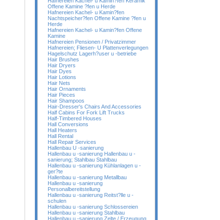
Hafnereien Kachel- u Kamin?fen Keramik
Offene Kamine ?fen u Herde
Hafnereien Kachel- u Kamin?fen
Nachtspeicher?fen Offene Kamine ?fen u
Herde
Hafnereien Kachel- u Kamin?fen Offene
Kamine
Hafnereien Pensionen / Privatzimmer
Hafnereien; Fliesen- U Plattenverlegungen
Hagelschutz Lagerh?user u -betriebe
Hair Brushes
Hair Dryers
Hair Dyes
Hair Lotions
Hair Nets
Hair Ornaments
Hair Pieces
Hair Shampoos
Hair-Dresser's Chairs And Accessories
Half Cabins For Fork Lift Trucks
Half-Timbered Houses
Hall Conversions
Hall Heaters
Hall Rental
Hall Repair Services
Hallenbau U -sanierung
Hallenbau u -sanierung Hallenbau u -
sanierung; Stahlbau Stahlbau
Hallenbau u -sanierung Kühlanlagen u -
ger?te
Hallenbau u -sanierung Metallbau
Hallenbau u -sanierung
Personalbereitstellung
Hallenbau u -sanierung Reitst?lle u -
schulen
Hallenbau u -sanierung Schlossereien
Hallenbau u -sanierung Stahlbau
Hallenbau u -sanierung Zelte / Erzeugung