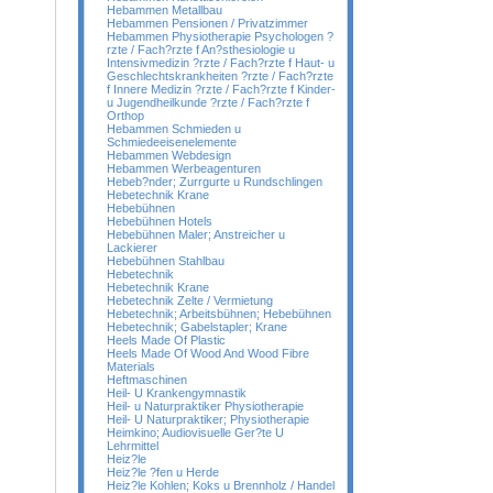
Hebammen Metallbau
Hebammen Pensionen / Privatzimmer
Hebammen Physiotherapie Psychologen ?
rzte / Fach?rzte f An?sthesiologie u
Intensivmedizin ?rzte / Fach?rzte f Haut- u
Geschlechtskrankheiten ?rzte / Fach?rzte
f Innere Medizin ?rzte / Fach?rzte f Kinder-
u Jugendheilkunde ?rzte / Fach?rzte f
Orthop
Hebammen Schmieden u
Schmiedeeisenelemente
Hebammen Webdesign
Hebammen Werbeagenturen
Hebeb?nder; Zurrgurte u Rundschlingen
Hebetechnik Krane
Hebebühnen
Hebebühnen Hotels
Hebebühnen Maler; Anstreicher u
Lackierer
Hebebühnen Stahlbau
Hebetechnik
Hebetechnik Krane
Hebetechnik Zelte / Vermietung
Hebetechnik; Arbeitsbühnen; Hebebühnen
Hebetechnik; Gabelstapler; Krane
Heels Made Of Plastic
Heels Made Of Wood And Wood Fibre
Materials
Heftmaschinen
Heil- U Krankengymnastik
Heil- u Naturpraktiker Physiotherapie
Heil- U Naturpraktiker; Physiotherapie
Heimkino; Audiovisuelle Ger?te U
Lehrmittel
Heiz?le
Heiz?le ?fen u Herde
Heiz?le Kohlen; Koks u Brennholz / Handel