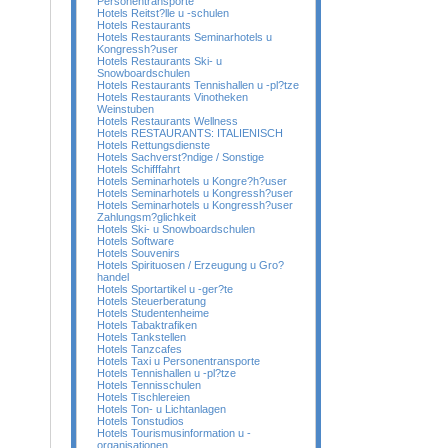
Personentransporte
Hotels Reitst?lle u -schulen
Hotels Restaurants
Hotels Restaurants Seminarhotels u
Kongressh?user
Hotels Restaurants Ski- u
Snowboardschulen
Hotels Restaurants Tennishallen u -pl?tze
Hotels Restaurants Vinotheken
Weinstuben
Hotels Restaurants Wellness
Hotels RESTAURANTS: ITALIENISCH
Hotels Rettungsdienste
Hotels Sachverst?ndige / Sonstige
Hotels Schifffahrt
Hotels Seminarhotels u Kongre?h?user
Hotels Seminarhotels u Kongressh?user
Hotels Seminarhotels u Kongressh?user
Zahlungsm?glichkeit
Hotels Ski- u Snowboardschulen
Hotels Software
Hotels Souvenirs
Hotels Spirituosen / Erzeugung u Gro?
handel
Hotels Sportartikel u -ger?te
Hotels Steuerberatung
Hotels Studentenheime
Hotels Tabaktrafiken
Hotels Tankstellen
Hotels Tanzcafes
Hotels Taxi u Personentransporte
Hotels Tennishallen u -pl?tze
Hotels Tennisschulen
Hotels Tischlereien
Hotels Ton- u Lichtanlagen
Hotels Tonstudios
Hotels Tourismusinformation u -
organisationen