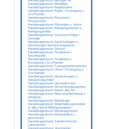
Handelsagenturen Messger?te
Handelsagenturen Metallbau
Handelsagenturen Nagelstudios
Handelsagenturen Papier / Erzeugung u
Gro?handel
Handelsagenturen Pensionen /
Privatzimmer
Handelsagenturen Planungen u -büros
Handelsagenturen Reinigungsbedarf u
Reinigungsmittel
Handelsagenturen Sachverst?ndige /
Sonstige
Handelsagenturen Sanit?ranlagen u -
einrichtungen Vermessungsbüros
Handelsagenturen Sensen
Handelsagenturen Textilwaren /
Einzelhandel
Handelsagenturen Textilwaren /
Erzeugung u Gro?handel
Handelsagenturen Transportunternehmen
Handelsagenturen Uhren / Erzeugung u
Gro?handel
Handelsagenturen Verpackungen u
Verpackungsmittel
Handelsagenturen Versandh?user
Handelsagenturen Versicherungsagenten
Handelsagenturen Waren aller Art
Handelsagenturen Wasseraufbereitung u -
reinigung
Handelsagenturen Webdesign
Handelsagenturen Weiterbildungsinstitute
m allg u berufl Bildungsangebot
Handelsagenturen Werbeagenturen
Handelsagenturen Werbeartikel u -
geschenke
Handelsagenturen Zahntechnische
Laboratorien
Handelsagenturen; Autohandel