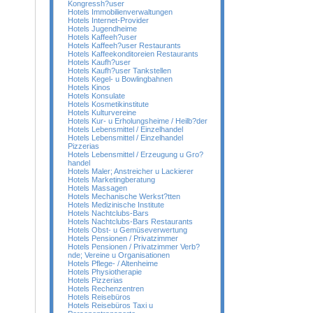
Kongressh?user
Hotels Immobilienverwaltungen
Hotels Internet-Provider
Hotels Jugendheime
Hotels Kaffeeh?user
Hotels Kaffeeh?user Restaurants
Hotels Kaffeekonditoreien Restaurants
Hotels Kaufh?user
Hotels Kaufh?user Tankstellen
Hotels Kegel- u Bowlingbahnen
Hotels Kinos
Hotels Konsulate
Hotels Kosmetikinstitute
Hotels Kulturvereine
Hotels Kur- u Erholungsheime / Heilb?der
Hotels Lebensmittel / Einzelhandel
Hotels Lebensmittel / Einzelhandel
Pizzerias
Hotels Lebensmittel / Erzeugung u Gro?
handel
Hotels Maler; Anstreicher u Lackierer
Hotels Marketingberatung
Hotels Massagen
Hotels Mechanische Werkst?tten
Hotels Medizinische Institute
Hotels Nachtclubs-Bars
Hotels Nachtclubs-Bars Restaurants
Hotels Obst- u Gemüseverwertung
Hotels Pensionen / Privatzimmer
Hotels Pensionen / Privatzimmer Verb?
nde; Vereine u Organisationen
Hotels Pflege- / Altenheime
Hotels Physiotherapie
Hotels Pizzerias
Hotels Rechenzentren
Hotels Reisebüros
Hotels Reisebüros Taxi u