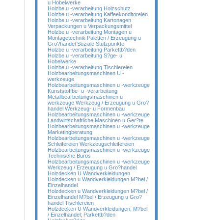
u Hobelwerke
Holzbe u -verarbeitung Holzschutz
Holzbe u -verarbeitung Kaffeekonditoreien
Holzbe u -verarbeitung Kartonagen
Verpackungen u Verpackungsmittel
Holzbe u -verarbeitung Montagen u
Montagetechnik Paletten / Erzeugung u
Gro?handel Soziale Stützpunkte
Holzbe u -verarbeitung Parkettb?den
Holzbe u -verarbeitung S?ge- u
Hobelwerke
Holzbe u -verarbeitung Tischlereien
Holzbearbeitungsmaschinen U -
werkzeuge
Holzbearbeitungsmaschinen u -werkzeuge
Kunststoffbe- u -verarbeitung
Metallbearbeitungsmaschinen u -
werkzeuge Werkzeug / Erzeugung u Gro?
handel Werkzeug- u Formenbau
Holzbearbeitungsmaschinen u -werkzeuge
Landwirtschaftliche Maschinen u Ger?te
Holzbearbeitungsmaschinen u -werkzeuge
Marketingberatung
Holzbearbeitungsmaschinen u -werkzeuge
Schleifereien Werkzeugschleifereien
Holzbearbeitungsmaschinen u -werkzeuge
Technische Büros
Holzbearbeitungsmaschinen u -werkzeuge
Werkzeug / Erzeugung u Gro?handel
Holzdecken U Wandverkleidungen
Holzdecken u Wandverkleidungen M?bel /
Einzelhandel
Holzdecken u Wandverkleidungen M?bel /
Einzelhandel M?bel / Erzeugung u Gro?
handel Tischlereien
Holzdecken U Wandverkleidungen; M?bel
/ Einzelhandel; Parkettb?den