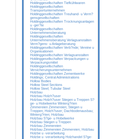
Holdinggesellschaften Tiefkühlwaren
Holdinggesellschaften
Transportunternehmen
Holdinggesellschaften Treuhand- u Verm?
gensgesellschaften
Holdinggesellschaften Trocknungsanlagen
u -ger?te
Holdinggesellschaften
Unternehmensberatung
Holdinggesellschaften
Unternehmensberatung Verlagsanstalten
Verm?gens- u Anlageberatung
Holdinggesellschaften Verb?nde; Vereine u
Organisationen
Holdinggesellschaften Verlagsanstalten
Holdinggesellschaften Verpackungen u
Verpackungsmittel
Holdinggesellschaften
Versicherungsunternehmen
Holdinggesellschaften Zementwerke
Holdings; Central Administrations
Hollow Bodies
Hollow Steel Sections
Hollow Steel; Tubular Steel
Holzbau
Holzbau Holzh?user
Holzbau Holzh?user Stiegen u Treppen S?
ge- u Hobelwerke Winterg?rten
Zimmereien Zimmereien; Stiegen u
Treppen; Holzh?user; Dachbodenausbau;
Winterg?rten; Holzbau
Holzbau S?ge- u Hobelwerke
Holzbau Stiegen u Treppen
Holzbau Zimmereien
Holzbau Zimmereien Zimmereien; Holzbau
Holzbe u -verarbeitung
Holzbe u -verarbeitung Holzhandel S?ge-