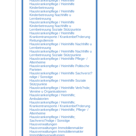
Hauskrankenpflege / Heimhilfe
Hauskrankenpflege / Heimhilfe
Kinderbetreuung
Hauskrankenpflege / Heimhilfe
Kinderbetreuung Nachhilfe u
Lernbetreuung
Hauskrankenpflege / Heimhilfe
Kinderbetreuung Nachhilfe u
Lernbetreuung Soziale Stützpunkte
Hauskrankenpflege / Heimhilfe
Krankentransporte / Krankenbef?rderung
Rettungsdienste
Hauskrankenpflege / Heimhilfe Nachhilfe u
Lernbetreuung
Hauskrankenpflege / Heimhilfe Nachhilfe u
Lernbetreuung Soziale Stützpunkte
Hauskrankenpflege / Heimhilfe Pflege- /
Altenheime
Hauskrankenpflege / Heimhilfe Politische
Parteien
Hauskrankenpflege / Heimhilfe Sachverst?
ndige / Sonstige
Hauskrankenpflege / Heimhilfe Soziale
Stützpunkte
Hauskrankenpflege / Heimhilfe Verb?nde;
Vereine u Organisationen
Hauskrankenpflege / Heimhilfe;
Ambulatorien
Hauskrankenpflege / Heimhilfe;
Krankentransporte / Krankenbef?rderung
Hauskrankenpflege / Heimhilfe; Pflege- /
Altenheime
Hauskrankenpflege / Heimhilfe;
Sachverst?ndige / Sonstige
Hausverwaltungen
Hausverwaltungen Immobilienmakler
Hausverwaltungen Immobilienmakler
Immobilienverwaltungen