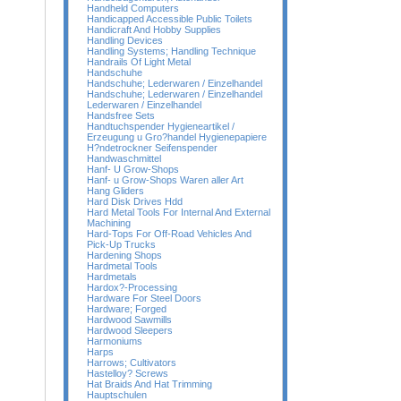
Handheld Computers
Handicapped Accessible Public Toilets
Handicraft And Hobby Supplies
Handling Devices
Handling Systems; Handling Technique
Handrails Of Light Metal
Handschuhe
Handschuhe; Lederwaren / Einzelhandel
Handschuhe; Lederwaren / Einzelhandel
Lederwaren / Einzelhandel
Handsfree Sets
Handtuchspender Hygieneartikel /
Erzeugung u Gro?handel Hygienepapiere
H?ndetrockner Seifenspender
Handwaschmittel
Hanf- U Grow-Shops
Hanf- u Grow-Shops Waren aller Art
Hang Gliders
Hard Disk Drives Hdd
Hard Metal Tools For Internal And External
Machining
Hard-Tops For Off-Road Vehicles And
Pick-Up Trucks
Hardening Shops
Hardmetal Tools
Hardmetals
Hardox?-Processing
Hardware For Steel Doors
Hardware; Forged
Hardwood Sawmills
Hardwood Sleepers
Harmoniums
Harps
Harrows; Cultivators
Hastelloy? Screws
Hat Braids And Hat Trimming
Hauptschulen