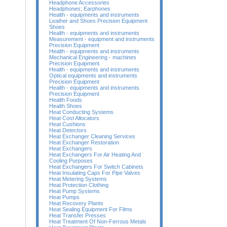
Headphone Accessories
Headphones; Earphones
Health - equipments and instruments
Leather and Shoes Precision Equipment
Shoes
Health - equipments and instruments
Measurement - equipment and instruments
Precision Equipment
Health - equipments and instruments
Mechanical Engineering - machines
Precision Equipment
Health - equipments and instruments
Optical equipments and instruments
Precision Equipment
Health - equipments and instruments
Precision Equipment
Health Foods
Health Shoes
Heat Conducting Systems
Heat Cost Allocators
Heat Cushions
Heat Detectors
Heat Exchanger Cleaning Services
Heat Exchanger Restoration
Heat Exchangers
Heat Exchangers For Air Heating And
Cooling Purposes
Heat Exchangers For Switch Cabinets
Heat Insulating Caps For Pipe Valves
Heat Metering Systems
Heat Protection Clothing
Heat Pump Systems
Heat Pumps
Heat Recovery Plants
Heat Sealing Equipment For Films
Heat Transfer Presses
Heat Treatment Of Non-Ferrous Metals