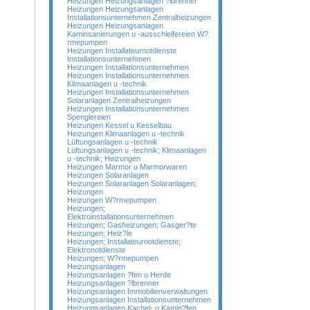
Heizungen Heizungsanlagen ?lbrenner
Heizungen Heizungsanlagen
Installationsunternehmen Zentralheizungen
Heizungen Heizungsanlagen
Kaminsanierungen u -ausschleifereien W?
rmepumpen
Heizungen Installateurnotdienste
Installationsunternehmen
Heizungen Installationsunternehmen
Heizungen Installationsunternehmen
Klimaanlagen u -technik
Heizungen Installationsunternehmen
Solaranlagen Zentralheizungen
Heizungen Installationsunternehmen
Spenglereien
Heizungen Kessel u Kesselbau
Heizungen Klimaanlagen u -technik
Lüftungsanlagen u -technik
Lüftungsanlagen u -technik; Klimaanlagen
u -technik; Heizungen
Heizungen Marmor u Marmorwaren
Heizungen Solaranlagen
Heizungen Solaranlagen Solaranlagen;
Heizungen
Heizungen W?rmepumpen
Heizungen;
Elektroinstallationsunternehmen
Heizungen; Gasheizungen; Gasger?te
Heizungen; Heiz?le
Heizungen; Installateurnotdienste;
Elektronotdienste
Heizungen; W?rmepumpen
Heizungsanlagen
Heizungsanlagen ?fen u Herde
Heizungsanlagen ?lbrenner
Heizungsanlagen Immobilienverwaltungen
Heizungsanlagen Installationsunternehmen
Heizungsanlagen Kachel- u Kamin?fen