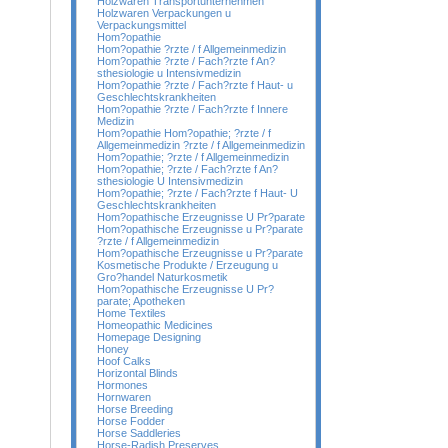
Holzwaren Transportunternehmen
Holzwaren Verpackungen u
Verpackungsmittel
Hom?opathie
Hom?opathie ?rzte / f Allgemeinmedizin
Hom?opathie ?rzte / Fach?rzte f An?
sthesiologie u Intensivmedizin
Hom?opathie ?rzte / Fach?rzte f Haut- u
Geschlechtskrankheiten
Hom?opathie ?rzte / Fach?rzte f Innere
Medizin
Hom?opathie Hom?opathie; ?rzte / f
Allgemeinmedizin ?rzte / f Allgemeinmedizin
Hom?opathie; ?rzte / f Allgemeinmedizin
Hom?opathie; ?rzte / Fach?rzte f An?
sthesiologie U Intensivmedizin
Hom?opathie; ?rzte / Fach?rzte f Haut- U
Geschlechtskrankheiten
Hom?opathische Erzeugnisse U Pr?parate
Hom?opathische Erzeugnisse u Pr?parate
?rzte / f Allgemeinmedizin
Hom?opathische Erzeugnisse u Pr?parate
Kosmetische Produkte / Erzeugung u
Gro?handel Naturkosmetik
Hom?opathische Erzeugnisse U Pr?
parate; Apotheken
Home Textiles
Homeopathic Medicines
Homepage Designing
Honey
Hoof Calks
Horizontal Blinds
Hormones
Hornwaren
Horse Breeding
Horse Fodder
Horse Saddleries
Horse-Radish Preserves