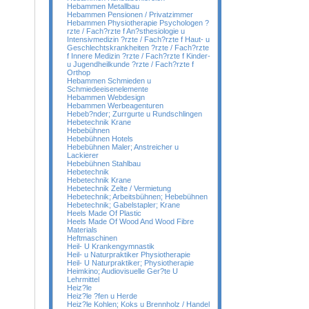
Hebammen Metallbau
Hebammen Pensionen / Privatzimmer
Hebammen Physiotherapie Psychologen ?
rzte / Fach?rzte f An?sthesiologie u
Intensivmedizin ?rzte / Fach?rzte f Haut- u
Geschlechtskrankheiten ?rzte / Fach?rzte
f Innere Medizin ?rzte / Fach?rzte f Kinder-
u Jugendheilkunde ?rzte / Fach?rzte f
Orthop
Hebammen Schmieden u
Schmiedeeisenelemente
Hebammen Webdesign
Hebammen Werbeagenturen
Hebeb?nder; Zurrgurte u Rundschlingen
Hebetechnik Krane
Hebebühnen
Hebebühnen Hotels
Hebebühnen Maler; Anstreicher u
Lackierer
Hebebühnen Stahlbau
Hebetechnik
Hebetechnik Krane
Hebetechnik Zelte / Vermietung
Hebetechnik; Arbeitsbühnen; Hebebühnen
Hebetechnik; Gabelstapler; Krane
Heels Made Of Plastic
Heels Made Of Wood And Wood Fibre
Materials
Heftmaschinen
Heil- U Krankengymnastik
Heil- u Naturpraktiker Physiotherapie
Heil- U Naturpraktiker; Physiotherapie
Heimkino; Audiovisuelle Ger?te U
Lehrmittel
Heiz?le
Heiz?le ?fen u Herde
Heiz?le Kohlen; Koks u Brennholz / Handel