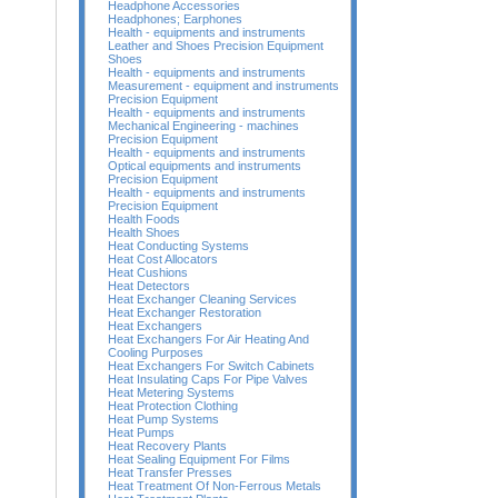
Headphone Accessories
Headphones; Earphones
Health - equipments and instruments
Leather and Shoes Precision Equipment
Shoes
Health - equipments and instruments
Measurement - equipment and instruments
Precision Equipment
Health - equipments and instruments
Mechanical Engineering - machines
Precision Equipment
Health - equipments and instruments
Optical equipments and instruments
Precision Equipment
Health - equipments and instruments
Precision Equipment
Health Foods
Health Shoes
Heat Conducting Systems
Heat Cost Allocators
Heat Cushions
Heat Detectors
Heat Exchanger Cleaning Services
Heat Exchanger Restoration
Heat Exchangers
Heat Exchangers For Air Heating And
Cooling Purposes
Heat Exchangers For Switch Cabinets
Heat Insulating Caps For Pipe Valves
Heat Metering Systems
Heat Protection Clothing
Heat Pump Systems
Heat Pumps
Heat Recovery Plants
Heat Sealing Equipment For Films
Heat Transfer Presses
Heat Treatment Of Non-Ferrous Metals