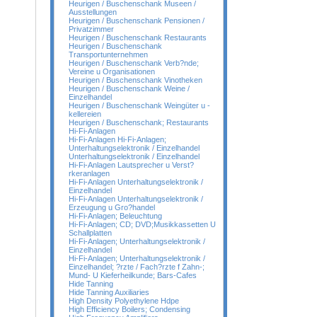
Heurigen / Buschenschank Museen /
Ausstellungen
Heurigen / Buschenschank Pensionen /
Privatzimmer
Heurigen / Buschenschank Restaurants
Heurigen / Buschenschank
Transportunternehmen
Heurigen / Buschenschank Verb?nde;
Vereine u Organisationen
Heurigen / Buschenschank Vinotheken
Heurigen / Buschenschank Weine /
Einzelhandel
Heurigen / Buschenschank Weingüter u -
kellereien
Heurigen / Buschenschank; Restaurants
Hi-Fi-Anlagen
Hi-Fi-Anlagen Hi-Fi-Anlagen;
Unterhaltungselektronik / Einzelhandel
Unterhaltungselektronik / Einzelhandel
Hi-Fi-Anlagen Lautsprecher u Verst?
rkeranlagen
Hi-Fi-Anlagen Unterhaltungselektronik /
Einzelhandel
Hi-Fi-Anlagen Unterhaltungselektronik /
Erzeugung u Gro?handel
Hi-Fi-Anlagen; Beleuchtung
Hi-Fi-Anlagen; CD; DVD;Musikkassetten U
Schallplatten
Hi-Fi-Anlagen; Unterhaltungselektronik /
Einzelhandel
Hi-Fi-Anlagen; Unterhaltungselektronik /
Einzelhandel; ?rzte / Fach?rzte f Zahn-;
Mund- U Kieferheilkunde; Bars-Cafes
Hide Tanning
Hide Tanning Auxiliaries
High Density Polyethylene Hdpe
High Efficiency Boilers; Condensing