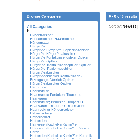
Browse Categories
0 - 0 of 0 results
Sort by:
Newest
|
All Categories
H
H?ndetrockner
H?ndetrockner; Haartrockner
H?ngematten
H?rger?te
H?rger?te H?rger?te; Papiermaschinen
H?rger?te H?rger?teakustiker
H?rger?te Kontaktlinsenoptiker Optiker
H?rger?te Optiker
H?rger?te; Kontaktlinsenoptiker; Optiker
H?rger?te; Papiermaschinen
H?rger?teakustiker
H?rger?teakustiker Kontaktlinsen /
Erzeugung u Vertrieb Optiker
H?rger?teakustiker Optiker
H?rtereien
Haarinstitute
Haarinstitute Perücken; Toupets u
Haarwaren
Haarinstitute; Perücken; Toupets U
Haarwaren; Friseure U Frisiersalons
Haartrockner H?ndetrockner
Haberdashery
Hafnerbedarf
Hafnereien
Hafnereien Kachel- u Kamin?fen
Hafnereien Kachel- u Kamin?fen ?fen u
Herde
Hafnereien Kachel- u Kamin?fen Keramik