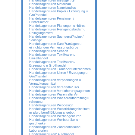
Handelsagenturen Messger?te
Handelsagenturen Metallbau
Handelsagenturen Nagelstudios
Handelsagenturen Papier / Erzeugung u
Gro?handel
Handelsagenturen Pensionen /
Privatzimmer
Handelsagenturen Planungen u -büros
Handelsagenturen Reinigungsbedarf u
Reinigungsmittel
Handelsagenturen Sachverst?ndige /
Sonstige
Handelsagenturen Sanit?ranlagen u -
einrichtungen Vermessungsbüros
Handelsagenturen Sensen
Handelsagenturen Textilwaren /
Einzelhandel
Handelsagenturen Textilwaren /
Erzeugung u Gro?handel
Handelsagenturen Transportunternehmen
Handelsagenturen Uhren / Erzeugung u
Gro?handel
Handelsagenturen Verpackungen u
Verpackungsmittel
Handelsagenturen Versandh?user
Handelsagenturen Versicherungsagenten
Handelsagenturen Waren aller Art
Handelsagenturen Wasseraufbereitung u -
reinigung
Handelsagenturen Webdesign
Handelsagenturen Weiterbildungsinstitute
m allg u berufl Bildungsangebot
Handelsagenturen Werbeagenturen
Handelsagenturen Werbeartikel u -
geschenke
Handelsagenturen Zahntechnische
Laboratorien
Handelsagenturen; Autohandel