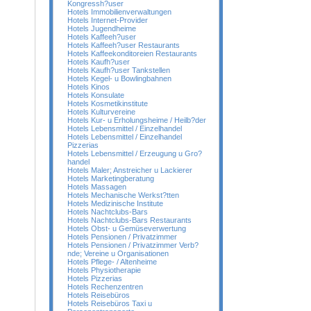
Kongressh?user
Hotels Immobilienverwaltungen
Hotels Internet-Provider
Hotels Jugendheime
Hotels Kaffeeh?user
Hotels Kaffeeh?user Restaurants
Hotels Kaffeekonditoreien Restaurants
Hotels Kaufh?user
Hotels Kaufh?user Tankstellen
Hotels Kegel- u Bowlingbahnen
Hotels Kinos
Hotels Konsulate
Hotels Kosmetikinstitute
Hotels Kulturvereine
Hotels Kur- u Erholungsheime / Heilb?der
Hotels Lebensmittel / Einzelhandel
Hotels Lebensmittel / Einzelhandel
Pizzerias
Hotels Lebensmittel / Erzeugung u Gro?
handel
Hotels Maler; Anstreicher u Lackierer
Hotels Marketingberatung
Hotels Massagen
Hotels Mechanische Werkst?tten
Hotels Medizinische Institute
Hotels Nachtclubs-Bars
Hotels Nachtclubs-Bars Restaurants
Hotels Obst- u Gemüseverwertung
Hotels Pensionen / Privatzimmer
Hotels Pensionen / Privatzimmer Verb?
nde; Vereine u Organisationen
Hotels Pflege- / Altenheime
Hotels Physiotherapie
Hotels Pizzerias
Hotels Rechenzentren
Hotels Reisebüros
Hotels Reisebüros Taxi u