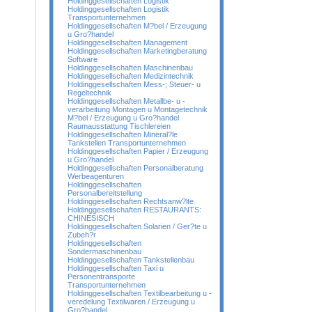
Holdinggesellschaften Logistik
Holdinggesellschaften Logistik
Transportunternehmen
Holdinggesellschaften M?bel / Erzeugung
u Gro?handel
Holdinggesellschaften Management
Holdinggesellschaften Marketingberatung
Software
Holdinggesellschaften Maschinenbau
Holdinggesellschaften Medizintechnik
Holdinggesellschaften Mess-; Steuer- u
Regeltechnik
Holdinggesellschaften Metallbe- u -
verarbeitung Montagen u Montagetechnik
M?bel / Erzeugung u Gro?handel
Raumausstattung Tischlereien
Holdinggesellschaften Mineral?le
Tankstellen Transportunternehmen
Holdinggesellschaften Papier / Erzeugung
u Gro?handel
Holdinggesellschaften Personalberatung
Werbeagenturen
Holdinggesellschaften
Personalbereitstellung
Holdinggesellschaften Rechtsanw?lte
Holdinggesellschaften RESTAURANTS:
CHINESISCH
Holdinggesellschaften Solarien / Ger?te u
Zubeh?r
Holdinggesellschaften
Sondermaschinenbau
Holdinggesellschaften Tankstellenbau
Holdinggesellschaften Taxi u
Personentransporte
Transportunternehmen
Holdinggesellschaften Textilbearbeitung u -
veredelung Textilwaren / Erzeugung u
Gro?handel