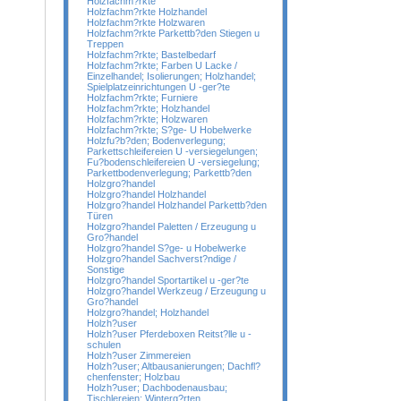
Holzfachm?rkte
Holzfachm?rkte Holzhandel
Holzfachm?rkte Holzwaren
Holzfachm?rkte Parkettb?den Stiegen u
Treppen
Holzfachm?rkte; Bastelbedarf
Holzfachm?rkte; Farben U Lacke /
Einzelhandel; Isolierungen; Holzhandel;
Spielplatzeinrichtungen U -ger?te
Holzfachm?rkte; Furniere
Holzfachm?rkte; Holzhandel
Holzfachm?rkte; Holzwaren
Holzfachm?rkte; S?ge- U Hobelwerke
Holzfu?b?den; Bodenverlegung;
Parkettschleifereien U -versiegelungen;
Fu?bodenschleifereien U -versiegelung;
Parkettbodenverlegung; Parkettb?den
Holzgro?handel
Holzgro?handel Holzhandel
Holzgro?handel Holzhandel Parkettb?den
Türen
Holzgro?handel Paletten / Erzeugung u
Gro?handel
Holzgro?handel S?ge- u Hobelwerke
Holzgro?handel Sachverst?ndige /
Sonstige
Holzgro?handel Sportartikel u -ger?te
Holzgro?handel Werkzeug / Erzeugung u
Gro?handel
Holzgro?handel; Holzhandel
Holzh?user
Holzh?user Pferdeboxen Reitst?lle u -
schulen
Holzh?user Zimmereien
Holzh?user; Altbausanierungen; Dachfl?
chenfenster; Holzbau
Holzh?user; Dachbodenausbau;
Tischlereien; Winterg?rten