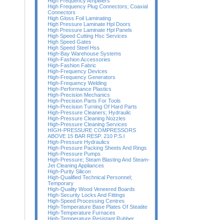
High Frequency Amplifiers
High Frequency Plug Connectors; Coaxial
Connectors
High Gloss Foil Laminating
High Pressure Laminate Hpl Doors
High Pressure Laminate Hpl Panels
High Speed Cutting Hsc Services
High Speed Gates
High Speed Steel Hss
High-Bay Warehouse Systems
High-Fashion Accessories
High-Fashion Fabric
High-Frequency Devices
High-Frequency Generators
High-Frequency Welding
High-Performance Plastics
High-Precision Mechanics
High-Precision Parts For Tools
High-Precision Turning Of Hard Parts
High-Pressure Cleaners; Hydraulic
High-Pressure Cleaning Nozzles
High-Pressure Cleaning Services
HIGH-PRESSURE COMPRESSORS
ABOVE 15 BAR RESP. 210 P.S.I
High-Pressure Hydraulics
High-Pressure Packing Sheets And Rings
High-Pressure Pumps
High-Pressure; Steam Blasting And Steam-
Jet Cleaning Appliances
High-Purity Silicon
High-Qualified Technical Personnel;
Temporary
High-Quality Wood Veneered Boards
High-Security Locks And Fittings
High-Speed Processing Centres
High-Temperature Base Plates Of Steatite
High-Temperature Furnaces
High-Temperature Resistant Rubber