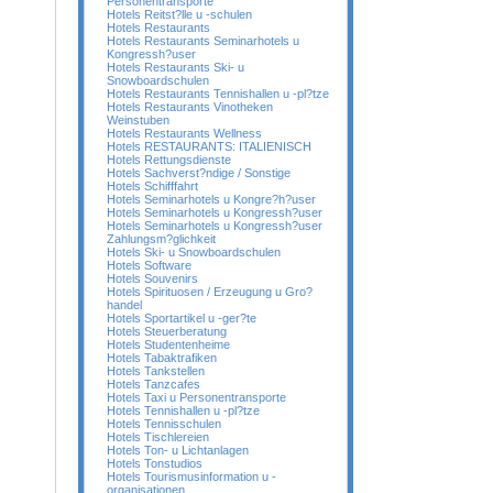
Personentransporte
Hotels Reitst?lle u -schulen
Hotels Restaurants
Hotels Restaurants Seminarhotels u
Kongressh?user
Hotels Restaurants Ski- u
Snowboardschulen
Hotels Restaurants Tennishallen u -pl?tze
Hotels Restaurants Vinotheken
Weinstuben
Hotels Restaurants Wellness
Hotels RESTAURANTS: ITALIENISCH
Hotels Rettungsdienste
Hotels Sachverst?ndige / Sonstige
Hotels Schifffahrt
Hotels Seminarhotels u Kongre?h?user
Hotels Seminarhotels u Kongressh?user
Hotels Seminarhotels u Kongressh?user
Zahlungsm?glichkeit
Hotels Ski- u Snowboardschulen
Hotels Software
Hotels Souvenirs
Hotels Spirituosen / Erzeugung u Gro?
handel
Hotels Sportartikel u -ger?te
Hotels Steuerberatung
Hotels Studentenheime
Hotels Tabaktrafiken
Hotels Tankstellen
Hotels Tanzcafes
Hotels Taxi u Personentransporte
Hotels Tennishallen u -pl?tze
Hotels Tennisschulen
Hotels Tischlereien
Hotels Ton- u Lichtanlagen
Hotels Tonstudios
Hotels Tourismusinformation u -
organisationen