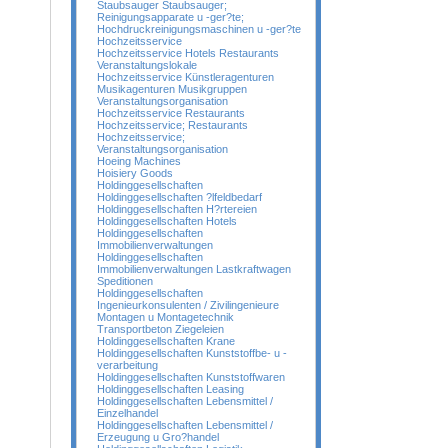
Staubsauger Staubsauger;
Reinigungsapparate u -ger?te;
Hochdruckreinigungsmaschinen u -ger?te
Hochzeitsservice
Hochzeitsservice Hotels Restaurants
Veranstaltungslokale
Hochzeitsservice Künstleragenturen
Musikagenturen Musikgruppen
Veranstaltungsorganisation
Hochzeitsservice Restaurants
Hochzeitsservice; Restaurants
Hochzeitsservice;
Veranstaltungsorganisation
Hoeing Machines
Hoisiery Goods
Holdinggesellschaften
Holdinggesellschaften ?lfeldbedarf
Holdinggesellschaften H?rtereien
Holdinggesellschaften Hotels
Holdinggesellschaften
Immobilienverwaltungen
Holdinggesellschaften
Immobilienverwaltungen Lastkraftwagen
Speditionen
Holdinggesellschaften
Ingenieurkonsulenten / Zivilingenieure
Montagen u Montagetechnik
Transportbeton Ziegeleien
Holdinggesellschaften Krane
Holdinggesellschaften Kunststoffbe- u -
verarbeitung
Holdinggesellschaften Kunststoffwaren
Holdinggesellschaften Leasing
Holdinggesellschaften Lebensmittel /
Einzelhandel
Holdinggesellschaften Lebensmittel /
Erzeugung u Gro?handel