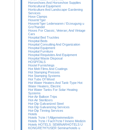
Horseshoes And Horseshoe Supplies
Horticultural Equipment
Horticulture And Landscape Gardening
Services
Hose Clamps
Hosentr?ger
Hosentr?ger Lederwaren / Erzeugung u
Gro?handel
Hoses For Classic; Veteran; And Vintage
Cars
Hospital Bed Truckles
Hospital Beds
Hospital Consulting And Organization
Hospital Equipment
Hospital Furniture
Hospital Requisites And Equipment
Hospital Waste Disposal
HOSPITALS
Hostel Furnishings
Hot Melt Films And Coatings
Hot Stamping Presses
Hot Stamping Systems
Hot Tubs Of Wood
Hot Water Heaters And Tank-Type Hot
Water Heaters; Electric
Hot Water Tanks For Solar Heating
Systems
Hot-Air Balloon Trips
Hot-Air Sterilizers
Hot-Dip Galvanized Steel
Hot-Dip Galvanizing Services
Hot-Dip Tinning Services
Hotels
Hotels ?rzte / f Allgemeinmedizin
Hotels ?rzte / Fach?rzte f Innere Medizin
Hotels HOTELS: SEMINARHOTELS U
KONGRE?H?USER Seminarhotels u