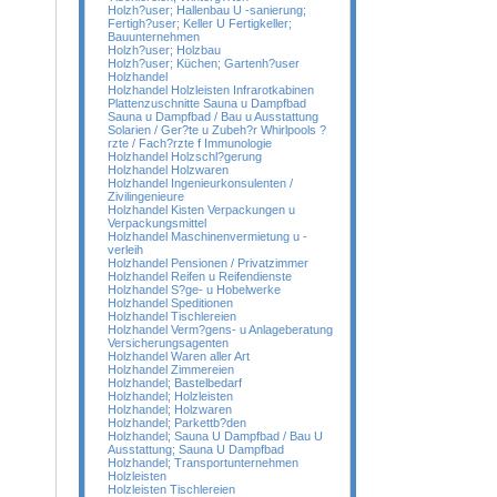
Holzh?user; Hallenbau U -sanierung;
Fertigh?user; Keller U Fertigkeller;
Bauunternehmen
Holzh?user; Holzbau
Holzh?user; Küchen; Gartenh?user
Holzhandel
Holzhandel Holzleisten Infrarotkabinen
Plattenzuschnitte Sauna u Dampfbad
Sauna u Dampfbad / Bau u Ausstattung
Solarien / Ger?te u Zubeh?r Whirlpools ?
rzte / Fach?rzte f Immunologie
Holzhandel Holzschl?gerung
Holzhandel Holzwaren
Holzhandel Ingenieurkonsulenten /
Zivilingenieure
Holzhandel Kisten Verpackungen u
Verpackungsmittel
Holzhandel Maschinenvermietung u -
verleih
Holzhandel Pensionen / Privatzimmer
Holzhandel Reifen u Reifendienste
Holzhandel S?ge- u Hobelwerke
Holzhandel Speditionen
Holzhandel Tischlereien
Holzhandel Verm?gens- u Anlageberatung
Versicherungsagenten
Holzhandel Waren aller Art
Holzhandel Zimmereien
Holzhandel; Bastelbedarf
Holzhandel; Holzleisten
Holzhandel; Holzwaren
Holzhandel; Parkettb?den
Holzhandel; Sauna U Dampfbad / Bau U
Ausstattung; Sauna U Dampfbad
Holzhandel; Transportunternehmen
Holzleisten
Holzleisten Tischlereien