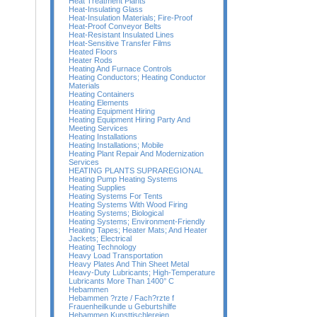
Heat Treatment Plants
Heat-Insulating Glass
Heat-Insulation Materials; Fire-Proof
Heat-Proof Conveyor Belts
Heat-Resistant Insulated Lines
Heat-Sensitive Transfer Films
Heated Floors
Heater Rods
Heating And Furnace Controls
Heating Conductors; Heating Conductor
Materials
Heating Containers
Heating Elements
Heating Equipment Hiring
Heating Equipment Hiring Party And
Meeting Services
Heating Installations
Heating Installations; Mobile
Heating Plant Repair And Modernization
Services
HEATING PLANTS SUPRAREGIONAL
Heating Pump Heating Systems
Heating Supplies
Heating Systems For Tents
Heating Systems With Wood Firing
Heating Systems; Biological
Heating Systems; Environment-Friendly
Heating Tapes; Heater Mats; And Heater
Jackets; Electrical
Heating Technology
Heavy Load Transportation
Heavy Plates And Thin Sheet Metal
Heavy-Duty Lubricants; High-Temperature
Lubricants More Than 1400° C
Hebammen
Hebammen ?rzte / Fach?rzte f
Frauenheilkunde u Geburtshilfe
Hebammen Kunsttischlereien