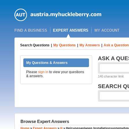
FIND A BUSINESS
EXPERT ANSWERS
MY ACCOUNT
Search Questions
|
My Questions
|
My Answers
|
Ask a Question
ASK A QUE
My Questions & Answers
Please
sign in
to view your questions
& answers.
140 character limit
SEARCH Q
Browse Expert Answers
Home
>
Expert Answers
>
H
>
Heizungsanlagen Installationsunterneh