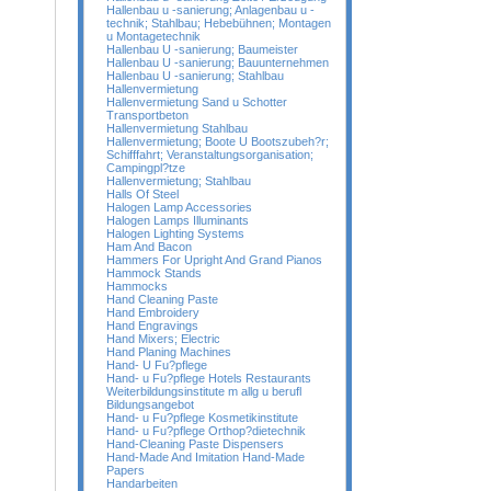
Hallenbau u -sanierung; Anlagenbau u -
technik; Stahlbau; Hebebühnen; Montagen
u Montagetechnik
Hallenbau U -sanierung; Baumeister
Hallenbau U -sanierung; Bauunternehmen
Hallenbau U -sanierung; Stahlbau
Hallenvermietung
Hallenvermietung Sand u Schotter
Transportbeton
Hallenvermietung Stahlbau
Hallenvermietung; Boote U Bootszubeh?r;
Schifffahrt; Veranstaltungsorganisation;
Campingpl?tze
Hallenvermietung; Stahlbau
Halls Of Steel
Halogen Lamp Accessories
Halogen Lamps Illuminants
Halogen Lighting Systems
Ham And Bacon
Hammers For Upright And Grand Pianos
Hammock Stands
Hammocks
Hand Cleaning Paste
Hand Embroidery
Hand Engravings
Hand Mixers; Electric
Hand Planing Machines
Hand- U Fu?pflege
Hand- u Fu?pflege Hotels Restaurants
Weiterbildungsinstitute m allg u berufl
Bildungsangebot
Hand- u Fu?pflege Kosmetikinstitute
Hand- u Fu?pflege Orthop?dietechnik
Hand-Cleaning Paste Dispensers
Hand-Made And Imitation Hand-Made
Papers
Handarbeiten