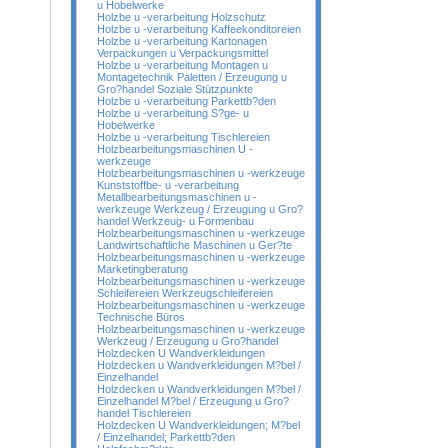
u Hobelwerke
Holzbe u -verarbeitung Holzschutz
Holzbe u -verarbeitung Kaffeekonditoreien
Holzbe u -verarbeitung Kartonagen
Verpackungen u Verpackungsmittel
Holzbe u -verarbeitung Montagen u
Montagetechnik Paletten / Erzeugung u
Gro?handel Soziale Stützpunkte
Holzbe u -verarbeitung Parkettb?den
Holzbe u -verarbeitung S?ge- u
Hobelwerke
Holzbe u -verarbeitung Tischlereien
Holzbearbeitungsmaschinen U -
werkzeuge
Holzbearbeitungsmaschinen u -werkzeuge
Kunststoffbe- u -verarbeitung
Metallbearbeitungsmaschinen u -
werkzeuge Werkzeug / Erzeugung u Gro?
handel Werkzeug- u Formenbau
Holzbearbeitungsmaschinen u -werkzeuge
Landwirtschaftliche Maschinen u Ger?te
Holzbearbeitungsmaschinen u -werkzeuge
Marketingberatung
Holzbearbeitungsmaschinen u -werkzeuge
Schleifereien Werkzeugschleifereien
Holzbearbeitungsmaschinen u -werkzeuge
Technische Büros
Holzbearbeitungsmaschinen u -werkzeuge
Werkzeug / Erzeugung u Gro?handel
Holzdecken U Wandverkleidungen
Holzdecken u Wandverkleidungen M?bel /
Einzelhandel
Holzdecken u Wandverkleidungen M?bel /
Einzelhandel M?bel / Erzeugung u Gro?
handel Tischlereien
Holzdecken U Wandverkleidungen; M?bel
/ Einzelhandel; Parkettb?den