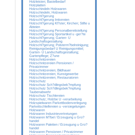
Holzleisten; Bastelbedarf
Holzplatten
Holzschindeln Holzwaren
Holzschindeln; Holzwaren
Holzschl?gerung
Holzschl?gerung Imkereien
Holzschl?gerung Kl?ster; Kirchen; Stifte u
Abteien
Holzschl?gerung Personalbereitstellung
Holzschl?gerung Sportartikel u -ger?te
Holzschl?gerung; Garten- U
Landschaftsgestaltung
Holzschl?gerung; Polsterm?belreinigung;
Reinigungsbedarf U Reinigungsmittel;
Garten- U Landschaftsgestaltung;
Gartenpflege; Z?une
Holzschnitzereien
Holzschnitzereien Pensionen /
Privatzimmer
Holzschnitzereien; Bildhauer
Holzschnitzereien; Kunstgewerbe
Holzschnitzereien; Restauratoren
Holzschutz
Holzschutz Sch?dlingsbek?mpfung
Holzschutz Sch?dlingsbek?mpfung
Taubenabwehr
Holzschutz Tischlereien
Holzschutz; Holzbe U -verarbeitung
Holzspielwaren Parkettbodenverlegung
Parkettschleifereien u -versiegelungen
Holzwaren
Holzwaren Industrievertretungen
Holzwaren M?bel / Erzeugung u Gro?
handel
Holzwaren Paletten / Erzeugung u Gro?
handel
Holzwaren Pensionen / Privatzimmer