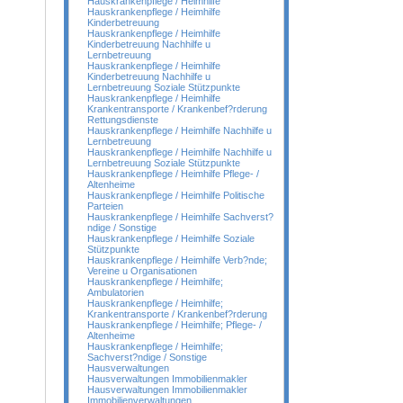
Hauskrankenpflege / Heimhilfe
Hauskrankenpflege / Heimhilfe
Kinderbetreuung
Hauskrankenpflege / Heimhilfe
Kinderbetreuung Nachhilfe u
Lernbetreuung
Hauskrankenpflege / Heimhilfe
Kinderbetreuung Nachhilfe u
Lernbetreuung Soziale Stützpunkte
Hauskrankenpflege / Heimhilfe
Krankentransporte / Krankenbef?rderung
Rettungsdienste
Hauskrankenpflege / Heimhilfe Nachhilfe u
Lernbetreuung
Hauskrankenpflege / Heimhilfe Nachhilfe u
Lernbetreuung Soziale Stützpunkte
Hauskrankenpflege / Heimhilfe Pflege- /
Altenheime
Hauskrankenpflege / Heimhilfe Politische
Parteien
Hauskrankenpflege / Heimhilfe Sachverst?
ndige / Sonstige
Hauskrankenpflege / Heimhilfe Soziale
Stützpunkte
Hauskrankenpflege / Heimhilfe Verb?nde;
Vereine u Organisationen
Hauskrankenpflege / Heimhilfe;
Ambulatorien
Hauskrankenpflege / Heimhilfe;
Krankentransporte / Krankenbef?rderung
Hauskrankenpflege / Heimhilfe; Pflege- /
Altenheime
Hauskrankenpflege / Heimhilfe;
Sachverst?ndige / Sonstige
Hausverwaltungen
Hausverwaltungen Immobilienmakler
Hausverwaltungen Immobilienmakler
Immobilienverwaltungen