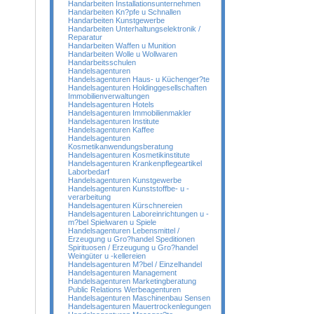
Handarbeiten Installationsunternehmen
Handarbeiten Kn?pfe u Schnallen
Handarbeiten Kunstgewerbe
Handarbeiten Unterhaltungselektronik /
Reparatur
Handarbeiten Waffen u Munition
Handarbeiten Wolle u Wollwaren
Handarbeitsschulen
Handelsagenturen
Handelsagenturen Haus- u Küchenger?te
Handelsagenturen Holdinggesellschaften
Immobilienverwaltungen
Handelsagenturen Hotels
Handelsagenturen Immobilienmakler
Handelsagenturen Institute
Handelsagenturen Kaffee
Handelsagenturen
Kosmetikanwendungsberatung
Handelsagenturen Kosmetikinstitute
Handelsagenturen Krankenpflegeartikel
Laborbedarf
Handelsagenturen Kunstgewerbe
Handelsagenturen Kunststoffbe- u -
verarbeitung
Handelsagenturen Kürschnereien
Handelsagenturen Laboreinrichtungen u -
m?bel Spielwaren u Spiele
Handelsagenturen Lebensmittel /
Erzeugung u Gro?handel Speditionen
Spirituosen / Erzeugung u Gro?handel
Weingüter u -kellereien
Handelsagenturen M?bel / Einzelhandel
Handelsagenturen Management
Handelsagenturen Marketingberatung
Public Relations Werbeagenturen
Handelsagenturen Maschinenbau Sensen
Handelsagenturen Mauertrockenlegungen