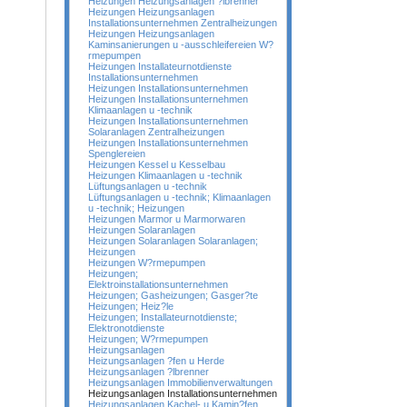
Heizungen Heizungsanlagen ?lbrenner
Heizungen Heizungsanlagen
Installationsunternehmen Zentralheizungen
Heizungen Heizungsanlagen
Kaminsanierungen u -ausschleifereien W?
rmepumpen
Heizungen Installateurnotdienste
Installationsunternehmen
Heizungen Installationsunternehmen
Heizungen Installationsunternehmen
Klimaanlagen u -technik
Heizungen Installationsunternehmen
Solaranlagen Zentralheizungen
Heizungen Installationsunternehmen
Spenglereien
Heizungen Kessel u Kesselbau
Heizungen Klimaanlagen u -technik
Lüftungsanlagen u -technik
Lüftungsanlagen u -technik; Klimaanlagen
u -technik; Heizungen
Heizungen Marmor u Marmorwaren
Heizungen Solaranlagen
Heizungen Solaranlagen Solaranlagen;
Heizungen
Heizungen W?rmepumpen
Heizungen;
Elektroinstallationsunternehmen
Heizungen; Gasheizungen; Gasger?te
Heizungen; Heiz?le
Heizungen; Installateurnotdienste;
Elektronotdienste
Heizungen; W?rmepumpen
Heizungsanlagen
Heizungsanlagen ?fen u Herde
Heizungsanlagen ?lbrenner
Heizungsanlagen Immobilienverwaltungen
Heizungsanlagen Installationsunternehmen
Heizungsanlagen Kachel- u Kamin?fen