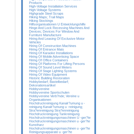
Products
High-Voltage Installation Services
High-Voltage Systems
Highgrade Steel Scraps
Hiking Maps; Trail Maps
Hiking Stockings
Hilfsorganisationen U Entwicklungshilfe
Hinge And Lock Recessing Machines And
Devices; Devices For Window And
Furniture Manufacture
Hiring And Leasing Of Exclusive Motor
Vehicles
Hiring Of Construction Machines
Hiring Of Entrance Mats
Hiring Of Karaoke Installations
Hiring Of Mobile Advertising Space
Hiring Of Office Containers
Hiring Of Platforms For Lifting Persons
Hiring Of Sound Level Meters
Hiring Of Stage Lighting Systems
Hiring Of Video Equipment
Historic Building Restoration
Hobbybedarf; Bastelbedarf;
Dekorationsartikel
Hobbyvereine
Hobbyvereine Sportschulen
Hobbyvereine Verb?nde; Vereine u
Organisationen
Hochdruckreinigung Kanalr?umung u -
reinigung Kanalr?umung u -reinigung;
Stra?enreinigung Stra?enreinigung
Hochdruckreinigung Tankreinigung
Hochdruckreinigungsmaschinen U -ger?te
Hochdruckreinigungsmaschinen u -ger?te
Kunstharz
Hochdruckreinigungsmaschinen u -ger?te
Reinigungsapparate u -ger?te