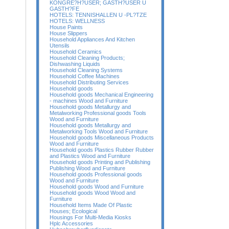
KONGRE?H?USER; GASTH?USER U
GASTH?FE
HOTELS: TENNISHALLEN U -PL?TZE
HOTELS: WELLNESS
House Paints
House Slippers
Household Appliances And Kitchen
Utensils
Household Ceramics
Household Cleaning Products;
Dishwashing Liquids
Household Cleaning Systems
Household Coffee Machines
Household Distributing Services
Household goods
Household goods Mechanical Engineering
- machines Wood and Furniture
Household goods Metallurgy and
Metalworking Professional goods Tools
Wood and Furniture
Household goods Metallurgy and
Metalworking Tools Wood and Furniture
Household goods Miscellaneous Products
Wood and Furniture
Household goods Plastics Rubber Rubber
and Plastics Wood and Furniture
Household goods Printing and Publishing
Publishing Wood and Furniture
Household goods Professional goods
Wood and Furniture
Household goods Wood and Furniture
Household goods Wood Wood and
Furniture
Household Items Made Of Plastic
Houses; Ecological
Housings For Multi-Media Kiosks
Hplc Accessories