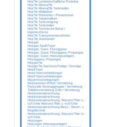
Heiz?le Landwirtschaftliche Produkte
Heiz?le Mineral?le
Heiz?le Mineral?le Tankstellen
Heiz?le Müllabfuhr
Heiz?le Pensionen / Privatzimmer
Heiz?le Tabaktrafiken
Heiz?le Tankreinigung
Heiz?le Tankstellen
Heiz?le Technische Büros /
Ingenieurbüros
Heiz?le Transportunternehmen
Heiz?le; Autohandel
Heizgas
Heizgas Kaufh?user
Heizgas; Gase; Flüssiggase
Heizgas; Gase; Flüssiggase; Propangas
Heizgas; Gase; Heizungsanlagen;
Flüssiggase; Propangas
Heizger?te
Heizger?te Sachverst?ndige / Sonstige
Heizk?rper
Heizk?rperverkleidungen
Heizk?rperverkleidungen
Mauertrockenlegungen
Heizkanonen M?bel / Vermietung
Partyzelte Stromaggregate / Vermietung
Toilettenvermietung Zelte / Vermietung
Heizkostenabrechnung
Heizkostenabrechnung
Heizkostenabrechnung; Wasserz?hler u -
sch?chte Wasserz?hler u -sch?chte
Heizkostenabrechnung Mess-; Steuer- u
Regeltechnik
Heizkostenabrechnung; Wasserz?hler U -
sch?chte
Heizungen
Heizungen Heizungsanlagen