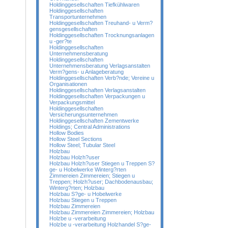
Holdinggesellschaften Tiefkühlwaren
Holdinggesellschaften
Transportunternehmen
Holdinggesellschaften Treuhand- u Verm?
gensgesellschaften
Holdinggesellschaften Trocknungsanlagen
u -ger?te
Holdinggesellschaften
Unternehmensberatung
Holdinggesellschaften
Unternehmensberatung Verlagsanstalten
Verm?gens- u Anlageberatung
Holdinggesellschaften Verb?nde; Vereine u
Organisationen
Holdinggesellschaften Verlagsanstalten
Holdinggesellschaften Verpackungen u
Verpackungsmittel
Holdinggesellschaften
Versicherungsunternehmen
Holdinggesellschaften Zementwerke
Holdings; Central Administrations
Hollow Bodies
Hollow Steel Sections
Hollow Steel; Tubular Steel
Holzbau
Holzbau Holzh?user
Holzbau Holzh?user Stiegen u Treppen S?
ge- u Hobelwerke Winterg?rten
Zimmereien Zimmereien; Stiegen u
Treppen; Holzh?user; Dachbodenausbau;
Winterg?rten; Holzbau
Holzbau S?ge- u Hobelwerke
Holzbau Stiegen u Treppen
Holzbau Zimmereien
Holzbau Zimmereien Zimmereien; Holzbau
Holzbe u -verarbeitung
Holzbe u -verarbeitung Holzhandel S?ge-