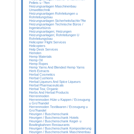
Pellets u -?fen
Heizungsanlagen Maschinenbau
Umwelttechnik
Heizungsanlagen Rohrleitungen u
Rohrleitungsbau
Heizungsanlagen Sicherheitsfachkr?fte
Heizungsanlagen Technische Büros /
Ingenieurbüros
Heizungsanlagen; Heizungen
Heizungsanlagen; Rohrleitungen U
Rohrleitungsbau
Helicopter Flight Services
Helicopters
Help Desk Services
Hemden
Hemp Materials
Hemp Oil
Hemp Ropes
Hemp Yarns And Blended Hemp Yarns
Herb Extracts
Herbal Cosmetics
Herbal Cushions
Herbal Liqueurs And Spice Liqueurs
Herbal Pharmaceuticals
Herbal Tea; Organic
Herbs And Herbal Products
Herrenmoden
Herrenmoden Hüte u Kappen / Erzeugung
u Gro?handel
Herrenmoden Textilwaren / Erzeugung u
Gro?handel
Heurigen / Buschenschank
Heurigen / Buschenschank Hotels
Heurigen / Buschenschank Kegel- u
Bowlingbahnen Restaurants
Heurigen / Buschenschank Kompostierung
Heurigen / Buschenschank Maschinenbau