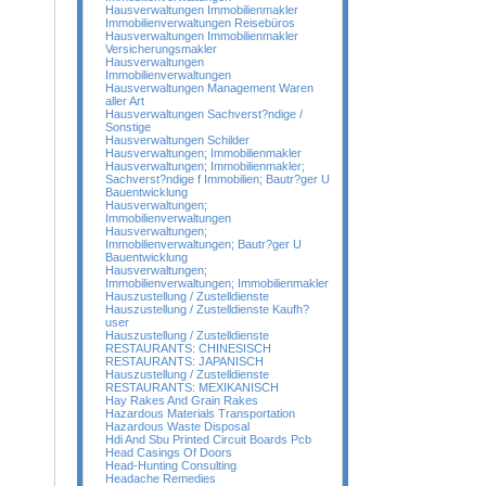
Hausverwaltungen Immobilienmakler
Immobilienverwaltungen Reisebüros
Hausverwaltungen Immobilienmakler
Versicherungsmakler
Hausverwaltungen
Immobilienverwaltungen
Hausverwaltungen Management Waren
aller Art
Hausverwaltungen Sachverst?ndige /
Sonstige
Hausverwaltungen Schilder
Hausverwaltungen; Immobilienmakler
Hausverwaltungen; Immobilienmakler;
Sachverst?ndige f Immobilien; Bautr?ger U
Bauentwicklung
Hausverwaltungen;
Immobilienverwaltungen
Hausverwaltungen;
Immobilienverwaltungen; Bautr?ger U
Bauentwicklung
Hausverwaltungen;
Immobilienverwaltungen; Immobilienmakler
Hauszustellung / Zustelldienste
Hauszustellung / Zustelldienste Kaufh?
user
Hauszustellung / Zustelldienste
RESTAURANTS: CHINESISCH
RESTAURANTS: JAPANISCH
Hauszustellung / Zustelldienste
RESTAURANTS: MEXIKANISCH
Hay Rakes And Grain Rakes
Hazardous Materials Transportation
Hazardous Waste Disposal
Hdi And Sbu Printed Circuit Boards Pcb
Head Casings Of Doors
Head-Hunting Consulting
Headache Remedies