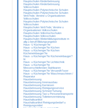
Hauptschulen Kinderbetreuung
Hauptschulen Kinderbetreuung
Volksschulen
Hauptschulen Polytechnische Schulen
Hauptschulen Polytechnische Schulen
Verb?nde; Vereine u Organisationen
Volksschulen
Hauptschulen Polytechnische Schulen
Volksschulen
Hauptschulen Verb?nde; Vereine u
Organisationen Volksschulen
Hauptschulen Volkshochschulen
Hauptschulen Volksschulen
Hauptschulen Weiterbildungsinstitute m
allg u berufl Bildungsangebot
Haus- U Küchenger?te
Haus- u Küchenger?te Küchen
Haus- u Küchenger?te Küchen
Kücheneinbauger?te
Haus- u Küchenger?te Kücheneinbauger?
te
Haus- u Küchenger?te Lichttechnik
Haus- u Küchenger?te
Messerschleifereien Stahlwaren
Haus- u Küchenger?te Versandh?user
Haus- u Küchenger?te Waschmaschinen /
Reparatur
Hausbetreuung
Hausbetreuung Innenausbau
Hausbetreuung Karniesen
Hausbetreuung Reinigungsservice
Hausbetreuung Schneer?umung
Hausbetreuung Taxi u Personentransporte
Hausbetreuung Toilettenvermietung
Haushaltsartikel
Haushaltsartikel Reinigungsbedarf u
Reinigungsmittel