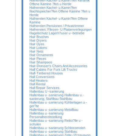
Hafnereien Kachel- u Kamin?fen Keramik
Offene Kamine ?fen u Herde
Hafnereien Kachel- u Kamin?fen
Nachtspeicher?fen Offene Kamine ?fen u
Herde
Hafnereien Kachel- u Kamin?fen Offene
Kamine
Hafnereien Pensionen / Privatzimmer
Hafnereien; Fliesen- U Plattenverlegungen
Hagelschutz Lagerh?user u -betriebe
Hair Brushes
Hair Dryers
Hair Dyes
Hair Lotions
Hair Nets
Hair Ornaments
Hair Pieces
Hair Shampoos
Hair-Dresser's Chairs And Accessories
Half Cabins For Fork Lift Trucks
Half-Timbered Houses
Hall Conversions
Hall Heaters
Hall Rental
Hall Repair Services
Hallenbau U -sanierung
Hallenbau u -sanierung Hallenbau u -
sanierung; Stahlbau Stahlbau
Hallenbau u -sanierung Kühlanlagen u -
ger?te
Hallenbau u -sanierung Metallbau
Hallenbau u -sanierung
Personalbereitstellung
Hallenbau u -sanierung Reitst?lle u -
schulen
Hallenbau u -sanierung Schlossereien
Hallenbau u -sanierung Stahlbau
Hallenbau u -sanierung Zelte / Erzeugung