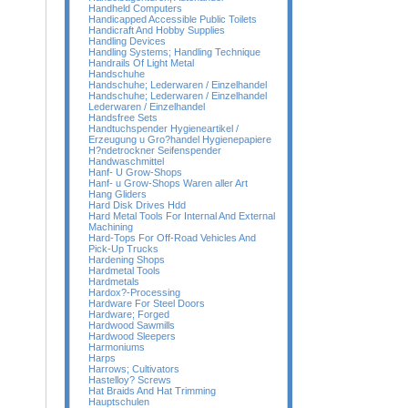
Handheld Computers
Handicapped Accessible Public Toilets
Handicraft And Hobby Supplies
Handling Devices
Handling Systems; Handling Technique
Handrails Of Light Metal
Handschuhe
Handschuhe; Lederwaren / Einzelhandel
Handschuhe; Lederwaren / Einzelhandel
Lederwaren / Einzelhandel
Handsfree Sets
Handtuchspender Hygieneartikel /
Erzeugung u Gro?handel Hygienepapiere
H?ndetrockner Seifenspender
Handwaschmittel
Hanf- U Grow-Shops
Hanf- u Grow-Shops Waren aller Art
Hang Gliders
Hard Disk Drives Hdd
Hard Metal Tools For Internal And External
Machining
Hard-Tops For Off-Road Vehicles And
Pick-Up Trucks
Hardening Shops
Hardmetal Tools
Hardmetals
Hardox?-Processing
Hardware For Steel Doors
Hardware; Forged
Hardwood Sawmills
Hardwood Sleepers
Harmoniums
Harps
Harrows; Cultivators
Hastelloy? Screws
Hat Braids And Hat Trimming
Hauptschulen