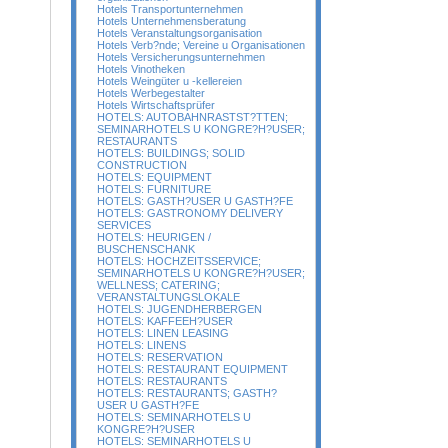
Hotels Transportunternehmen
Hotels Unternehmensberatung
Hotels Veranstaltungsorganisation
Hotels Verb?nde; Vereine u Organisationen
Hotels Versicherungsunternehmen
Hotels Vinotheken
Hotels Weingüter u -kellereien
Hotels Werbegestalter
Hotels Wirtschaftsprüfer
HOTELS: AUTOBAHNRASTST?TTEN;
SEMINARHOTELS U KONGRE?H?USER;
RESTAURANTS
HOTELS: BUILDINGS; SOLID
CONSTRUCTION
HOTELS: EQUIPMENT
HOTELS: FURNITURE
HOTELS: GASTH?USER U GASTH?FE
HOTELS: GASTRONOMY DELIVERY
SERVICES
HOTELS: HEURIGEN /
BUSCHENSCHANK
HOTELS: HOCHZEITSSERVICE;
SEMINARHOTELS U KONGRE?H?USER;
WELLNESS; CATERING;
VERANSTALTUNGSLOKALE
HOTELS: JUGENDHERBERGEN
HOTELS: KAFFEEH?USER
HOTELS: LINEN LEASING
HOTELS: LINENS
HOTELS: RESERVATION
HOTELS: RESTAURANT EQUIPMENT
HOTELS: RESTAURANTS
HOTELS: RESTAURANTS; GASTH?
USER U GASTH?FE
HOTELS: SEMINARHOTELS U
KONGRE?H?USER
HOTELS: SEMINARHOTELS U