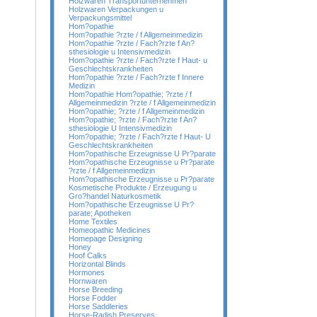
Holzwaren Transportunternehmen
Holzwaren Verpackungen u
Verpackungsmittel
Hom?opathie
Hom?opathie ?rzte / f Allgemeinmedizin
Hom?opathie ?rzte / Fach?rzte f An?
sthesiologie u Intensivmedizin
Hom?opathie ?rzte / Fach?rzte f Haut- u
Geschlechtskrankheiten
Hom?opathie ?rzte / Fach?rzte f Innere
Medizin
Hom?opathie Hom?opathie; ?rzte / f
Allgemeinmedizin ?rzte / f Allgemeinmedizin
Hom?opathie; ?rzte / f Allgemeinmedizin
Hom?opathie; ?rzte / Fach?rzte f An?
sthesiologie U Intensivmedizin
Hom?opathie; ?rzte / Fach?rzte f Haut- U
Geschlechtskrankheiten
Hom?opathische Erzeugnisse U Pr?parate
Hom?opathische Erzeugnisse u Pr?parate
?rzte / f Allgemeinmedizin
Hom?opathische Erzeugnisse u Pr?parate
Kosmetische Produkte / Erzeugung u
Gro?handel Naturkosmetik
Hom?opathische Erzeugnisse U Pr?
parate; Apotheken
Home Textiles
Homeopathic Medicines
Homepage Designing
Honey
Hoof Calks
Horizontal Blinds
Hormones
Hornwaren
Horse Breeding
Horse Fodder
Horse Saddleries
Horse-Radish Preserves